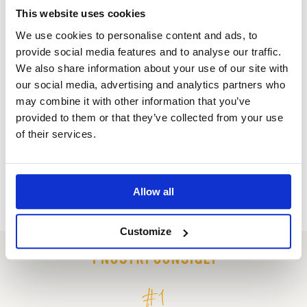
This website uses cookies
We use cookies to personalise content and ads, to
provide social media features and to analyse our traffic.
....e per un mix sano e vincente
We also share information about your use of our site with
our social media, advertising and analytics partners who
Le proteine contenute nei
cereali
e nei
may combine it with other information that you’ve
legumi
, se consumate insieme,
si
provided to them or that they’ve collected from your use
completano reciprocamente e formano
of their services.
un mix di ottima qualità nutrizionale
, che
eguaglia quella di carne, pesce o uova
senza contenere però grassi saturi,
dannosi per l’organismo.
Allow all
SCOPRI LE SOLUZIONI PRONTE PER TE!
Customize
I NOSTRI CONSIGLI
#1