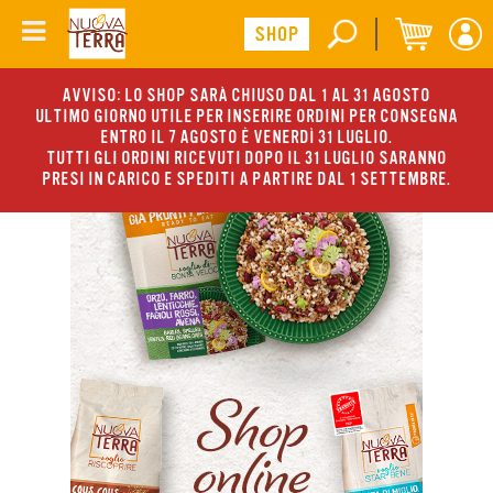
AVVISO: LO SHOP SARÀ CHIUSO DAL 1 AL 31 AGOSTO
ULTIMO GIORNO UTILE PER INSERIRE ORDINI PER CONSEGNA
ENTRO IL 7 AGOSTO È VENERDÌ 31 LUGLIO.
TUTTI GLI ORDINI RICEVUTI DOPO IL 31 LUGLIO SARANNO
PRESI IN CARICO E SPEDITI A PARTIRE DAL 1 SETTEMBRE.