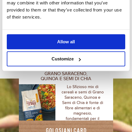
may combine it with other information that you’ve
muscolare e di fibre.
provided to them or that they’ve collected from your use
of their services.
SCOPRI DI PIÙ
GIÀ PRONTI
Allow all
PER TE!
Customize
GRANO SARACENO,
QUINOA E SEMI DI CHIA
Lo Sfizioso mix di
cereali e semi di Grano
Saraceno, Quinoa e
Semi di Chia è fonte di
fibre alimentari e di
magnesio,
fondamentali per il
nostro organismo.
GOLOSIANI CARD