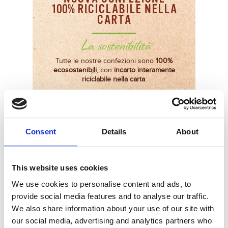
100% RICICLABILE NELLA
CARTA
La sostenibilità
Tutte le nostre confezioni sono
100%
ecosostenibili
,
con
incarto interamente
riciclabile nella carta
.
Consent
Details
About
VOGLIO
STAR BENE
This website uses cookies
We use cookies to personalise content and ads, to
provide social media features and to analyse our traffic.
Cereale tipico del Nord-Africa e della Sicilia, il
We also share information about your use of our site with
Cous Cous Nuova Terra è fonte di proteine
vegetali, le quali contribuiscono al
our social media, advertising and analytics partners who
mantenimento delle ossa, della massa