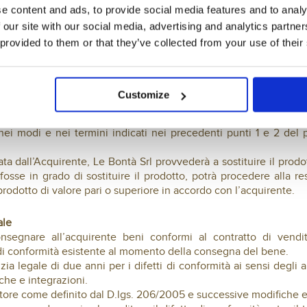
 motivo sulla lettera di vettura che il Corriere richiede di
e content and ads, to provide social media features and to analy
n riserva di controllo il collo e abbia successivamente riscon
 our site with our social media, advertising and analytics partn
onsegna, denunciare il danno inviando una lettera raccomandata 
 provided to them or that they’ve collected from your use of their
L’Acquirente dovrà specificare oltre al motivo della denuncia an
ontri danni al prodotto dovuti al trasporto non visibili dall’es
enunciare il danno, nel primo caso entro 8 giorni dalla scopert
Customize
mandata a/r a Le Bontà Srl – Via Maestri del Lavoro 7, 50013 Ca
uncia anche il numero d’ordine dell’acquisto e la documentazione
ei modi e nei termini indicati nei precedenti punti 1 e 2 del pre
ta dall’Acquirente, Le Bontà Srl provvederà a sostituire il prodo
fosse in grado di sostituire il prodotto, potrà procedere alla re
rodotto di valore pari o superiore in accordo con l’acquirente.
ale
onsegnare all’acquirente beni conformi al contratto di vendi
o di conformità esistente al momento della consegna del bene.
zia legale di due anni per i difetti di conformità ai sensi degli art
he e integrazioni.
atore come definito dal D.lgs. 206/2005 e successive modifiche e