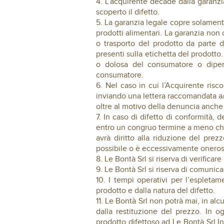
4. L’acquirente decade dalla garanzia
scoperto il difetto.
5. La garanzia legale copre solament
prodotti alimentari. La garanzia non 
o trasporto del prodotto da parte d
presenti sulla etichetta del prodotto.
o dolosa del consumatore o dipend
consumatore.
6. Nel caso in cui l’Acquirente risco
inviando una lettera raccomandata a/r
oltre al motivo della denuncia anche
7. In caso di difetto di conformità, 
entro un congruo termine a meno che
avrà diritto alla riduzione del prez
possibile o è eccessivamente oneroso 
8. Le Bontà Srl si riserva di verificare
9. Le Bontà Srl si riserva di comunica
10. I tempi operativi per l’espletame
prodotto e dalla natura del difetto.
11. Le Bontà Srl non potrà mai, in alc
dalla restituzione del prezzo. In og
prodotto difettoso ad Le Bontà Srl In