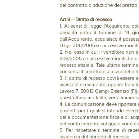
del contratto o riduzione del prezzo
Art.9 – Diritto di recesso
1. Ai sensi di legge l’Acquirente pot
penalità entro il termine di 14 gi
dall’Acquirente, acquisisce il possess
D.lgs. 206/2005 e successive modifi
2. Nel caso in cui il venditore non ab
206/2005 e successive modifiche e int
recesso iniziale. Tale ultimo termin
consenta il corretto esercizio del diri
3. Il diritto di recesso dovrà essere
avviso di ricevimento, oppure tramite
Lavoro 7, 50013 Campi Bisenzio (FI),o
quest’ultima modalità, verrà immedia
4. La comunicazione deve riportare no
prodotti per i quali si intende eserc
della documentazione fiscale di acqu
del conto corrente sul quale vorrà ri
5. Per rispettare il termine di rece
scadenza del periodo di recesso.