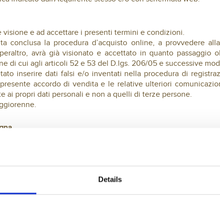
 visione e ad accettare i presenti termini e condizioni.
lta conclusa la procedura d’acquisto online, a provvedere all
peraltro, avrà già visionato e accettato in quanto passaggio ob
e di cui agli articoli 52 e 53 del D.lgs. 206/05 e successive modi
ato inserire dati falsi e/o inventati nella procedura di registra
 presente accordo di vendita e le relative ulteriori comunicazioni.
ai propri dati personali e non a quelli di terze persone.
aggiorenne.
egna
nsegnare all’Acquirente, nel luogo da questi indicato e mediant
ente, indicativamente entro il termine di 5-8 giorni lavorativi, 
 da parte di Le Bontà Srl. Non si effettuano consegne al sabato e 
Details
contri eventuali danni esteriori all’imballo o la mancata corri
di controllo scritta sulla prova di consegna del Corriere oppur