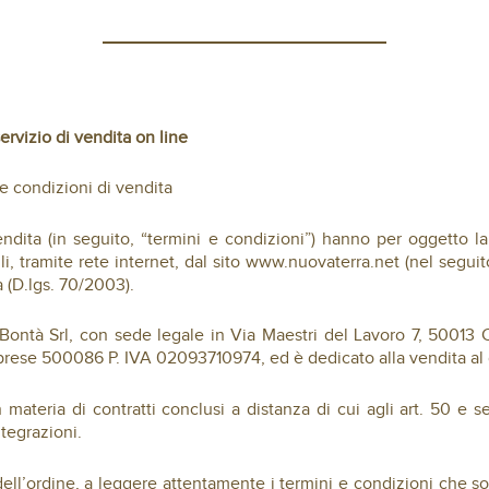
ervizio di vendita on line
le condizioni di vendita
endita (in seguito, “termini e condizioni”) hanno per oggetto la 
li, tramite rete internet, dal sito www.nuovaterra.net (nel seguito
a (D.lgs. 70/2003).
e Bontà Srl, con sede legale in Via Maestri del Lavoro 7, 50013 
mprese 500086 P. IVA 02093710974, ed è dedicato alla vendita al d
 materia di contratti conclusi a distanza di cui agli art. 50 e 
tegrazioni.
 dell’ordine, a leggere attentamente i termini e condizioni che s