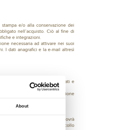
a stampa e/o alla conservazione dei
bligato nell’acquisto. Ciò al fine di
fiche e integrazioni.
zione necessaria ad attivare nei suoi
 I dati anagrafici e la e-mail altresì
e corriere, i prodotti selezionati e
decorrenti dalla data di trasmissione
nei giorni festivi.
About
spondenza del numero dei colli dovrà
e rifiutare l’accettazione del collo