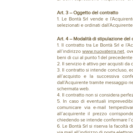
Art. 3 – Oggetto del contratto
1. Le Bontà Srl vende e l’Acquirente
selezionati e ordinati dall’Acquirente 
Art. 4 – Modalità di stipulazione del 
1. Il contratto tra Le Bontà Srl e l
all’indirizzo
www.nuovaterra.net
, ov
beni di cui al punto 1 del precedente 
2. Il servizio è attivo per acquisti d
3. Il contratto si intende concluso, 
all’acquisto e la successiva conf
dall’Acquirente tramite messaggio riep
schermata web.
4. Il contratto non si considera perfe
5. In caso di eventuali imprevedibi
comunicare via e-mail tempestiva
all’acquirente il prezzo corrispon
chiedendo se intende confermare l’
6. Le Bontà Srl si riserva la facolt
via mail all’indirizzo di posta elett