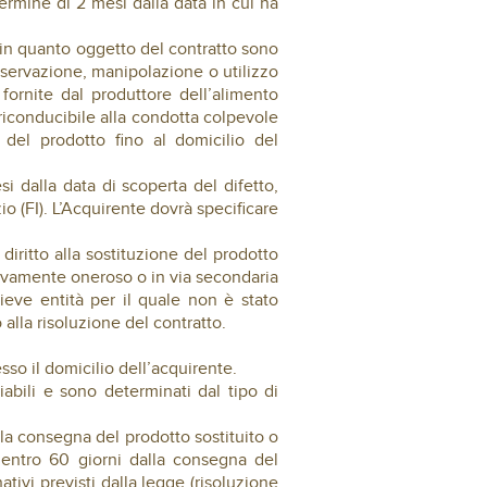
termine di 2 mesi dalla data in cui ha
 in quanto oggetto del contratto sono
onservazione, manipolazione o utilizzo
fornite dal produttore dell’alimento
è riconducibile alla condotta colpevole
del prodotto fino al domicilio del
si dalla data di scoperta del difetto,
o (FI). L’Acquirente dovrà specificare
diritto alla sostituzione del prodotto
ivamente oneroso o in via secondaria
lieve entità per il quale non è stato
alla risoluzione del contratto.
sso il domicilio dell’acquirente.
riabili e sono determinati dal tipo di
ella consegna del prodotto sostituito o
a entro 60 giorni dalla consegna del
tivi previsti dalla legge (risoluzione