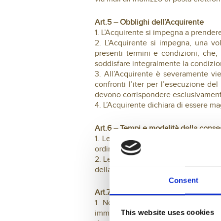
Art.5 – Obblighi dell’Acquirente
1. L’Acquirente si impegna a prendere
2. L’Acquirente si impegna, una vo
presenti termini e condizioni, che, 
soddisfare integralmente la condizion
3. All’Acquirente è severamente viet
confronti l’iter per l’esecuzione del
devono corrispondere esclusivamente 
4. L’Acquirente dichiara di essere m
Art.6 – Tempi e modalità della cons
1. Le Bontà Srl assume l’onere di co
ordinati dallo stesso.
2. Le consegne avvengono tempestivam
della conferma dell’ordine d’acquisto
Consent
Art.7 – Danno da trasporto
1. Nel caso in cui l’Acquirente ris
This website uses cookies
immediatamente apporre una riserva 