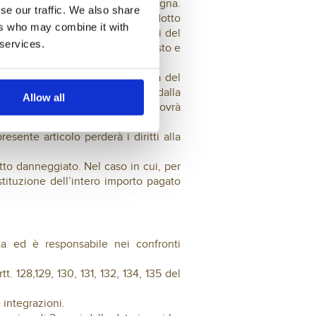
 firmare a ricevuta della consegna.
se our traffic. We also share
trato un danneggiamento del prodotto
ers who may combine it with
a/r a Le Bontà Srl – Via Maestri del
 services.
che il numero d’ordine dell’acquisto e
terno o la mancata corrispondenza del
a e nel secondo entro 8 giorni dalla
Allow all
mpi Bisenzio (FI). L’Acquirente dovrà
 fiscale.
sente articolo perderà i diritti alla
tto danneggiato. Nel caso in cui, per
stituzione dell’intero importo pagato
ta ed è responsabile nei confronti
t. 128,129, 130, 131, 132, 134, 135 del
 integrazioni.