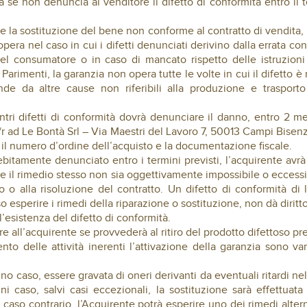
 se non denuncia al venditore il difetto di conformità entro il 
e la sostituzione del bene non conforme al contratto di vendita,
opera nel caso in cui i difetti denunciati derivino dalla errata c
el consumatore o in caso di mancato rispetto delle istruzioni 
 Parimenti, la garanzia non opera tutte le volte in cui il difetto 
e da altre cause non riferibili alla produzione e trasporto 
ntri difetti di conformità dovrà denunciare il danno, entro 2 me
 ad Le Bontà Srl – Via Maestri del Lavoro 7, 50013 Campi Bisenzi
 il numero d’ordine dell’acquisto e la documentazione fiscale.
debitamente denunciato entro i termini previsti, l’acquirente avrà 
 il rimedio stesso non sia oggettivamente impossibile o eccess
zo o alla risoluzione del contratto. Un difetto di conformità di 
esperire i rimedi della riparazione o sostituzione, non dà diritto 
 l’esistenza del difetto di conformità.
re all’acquirente se provvederà al ritiro del prodotto difettoso pre
nto delle attività inerenti l’attivazione della garanzia sono va
uno caso, essere gravata di oneri derivanti da eventuali ritardi n
ni caso, salvi casi eccezionali, la sostituzione sarà effettuat
 caso contrario, l’Acquirente potrà esperire uno dei rimedi alterna