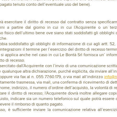
 pagato tenuto conto dell’eventuale uso del bene).
rà esercitare il diritto di recesso dal contratto senza specific
orni a partire dal giorno in cui in cui l’Acquirente o un ter
o fisico dell’ultimo bene ove siano stati soddisfatti gli obblighi d
che.
bia soddisfatto gli obblighi di informazione di cui agli artt. 52,
egrazioni il termine per l’esercizio del diritto di recesso termi
e si applica anche nel caso in cui Le Bontà Srl fornisca un’ inf
tto di recesso.
 esercitato dall’Acquirente con l’invio di una comunicazione scr
 qualunque altra dichiarazione, purché esplicita, da inviare all’in
ppure via fax al n. 055 77.60.179, o via mail all’indirizzo
info@n
tamente trasmessa, via mail, una conferma di ricevimento di det
me, indirizzo, il numero d’ordine dell’acquisto, la volontà di re
itare il diritto di recesso; l’Acquirente dovrà inoltre allegare co
isto, indicare sia un numero telefonico sul quale potrà essere c
cevere il rimborso di quanto pagato.
sso, è sufficiente inviare la comunicazione relativa all’eserciz