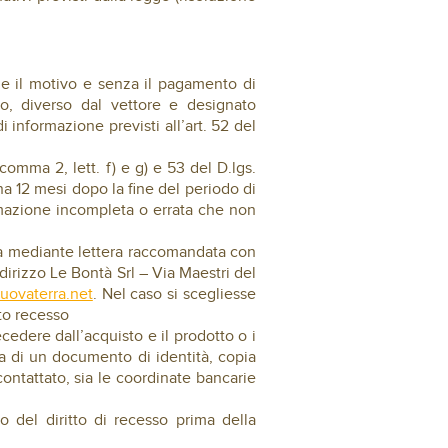
arne il motivo e senza il pagamento di
zo, diverso dal vettore e designato
i informazione previsti all’art. 52 del
 comma 2, lett. f) e g) e 53 del D.lgs.
na 12 mesi dopo la fine del periodo di
ormazione incompleta o errata che non
itta mediante lettera raccomandata con
dirizzo Le Bontà Srl – Via Maestri del
uovaterra.net
. Nel caso si scegliesse
to recesso
cedere dall’acquisto e il prodotto o i
pia di un documento di identità, copia
ontattato, sia le coordinate bancarie
io del diritto di recesso prima della