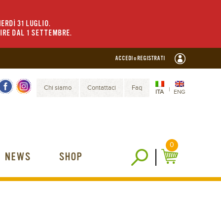
ERDÌ 31 LUGLIO.
TIRE DAL 1 SETTEMBRE.
ACCEDI o REGISTRATI
Chi siamo
Contattaci
Faq
|
ITA
ENG
0
NEWS
SHOP