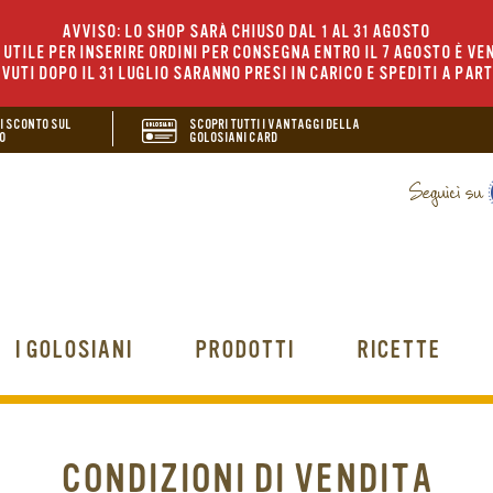
AVVISO: LO SHOP SARÀ CHIUSO DAL 1 AL 31 AGOSTO
UTILE PER INSERIRE ORDINI PER CONSEGNA ENTRO IL 7 AGOSTO È VEN
EVUTI DOPO IL 31 LUGLIO SARANNO PRESI IN CARICO E SPEDITI A PAR
DI SCONTO SUL
SCOPRI TUTTI I VANTAGGI DELLA
O
GOLOSIANI CARD
I GOLOSIANI
PRODOTTI
RICETTE
CONDIZIONI DI VENDITA