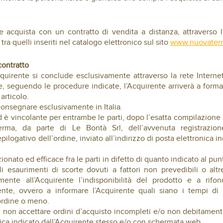
 acquista con un contratto di vendita a distanza, attraverso la
tra quelli inseriti nel catalogo elettronico sul sito
www.nuovaterr
contratto
’Acquirente si conclude esclusivamente attraverso la rete Intern
e, seguendo le procedure indicate, l’Acquirente arriverà a formal
articolo.
a consegnare esclusivamente in Italia.
ed è vincolante per entrambe le parti, dopo l’esatta compilazione
erma, da parte di Le Bontà Srl, dell’avvenuta registrazione
ilogativo dell’ordine, inviato all’indirizzo di posta elettronica 
zionato ed efficace fra le parti in difetto di quanto indicato al p
li esaurimenti di scorte dovuti a fattori non prevedibili o al
mente all’Acquirente l’indisponibilità del prodotto e a ri
dente, ovvero a informare l’Acquirente quali siano i tempi di 
ordine o meno.
à di non accettare ordini d’acquisto incompleti e/o non debitam
ronica indicato dall’Acquirente stesso e/o con schermata web.