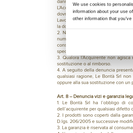
danneggiato scrivendone a penna il
We use cookies to personalis
L’Acquirente che abbia accettato co
information about your use of
dovrà entro 8 giorni dall’avvenuta c
other information that you’ve
Lavoro 7, 50013 Campi Bisenzio (FI). 
la documentazione fiscale.
2. Nel caso in cui l’Acquirente risc
numero dei prodotti ricevuti dovrà d
consegna, inviando una lettera racco
specificare oltre al motivo della den
3. Qualora l’Acquirente non agisca n
sostituzione o al rimborso.
4. A seguito della denuncia presenta
qualsiasi ragione, Le Bontà Srl non 
oppure alla sua sostituzione con un p
Art. 8 – Denuncia vizi e garanzia leg
1. Le Bontà Srl ha l’obbligo di c
dell’acquirente per qualsiasi difett
2. I prodotti sono coperti dalla garan
D.lgs. 206/2005 e successive modific
3. La garanzia è riservata al consum