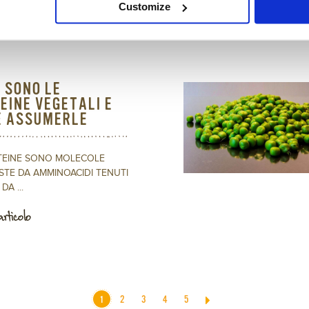
Customize
articolo
 SONO LE
EINE VEGETALI E
 ASSUMERLE
TEINE SONO MOLECOLE
TE DA AMMINOACIDI TENUTI
DA ...
articolo
1
2
3
4
5