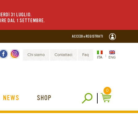
ERDÌ 31 LUGLIO.
TIRE DAL 1 SETTEMBRE.
ACCEDI o REGISTRATI
Chi siamo
Contattaci
Faq
|
ITA
ENG
0
NEWS
SHOP