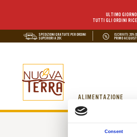
ULTIMO GIORNO 
TUTTI GLI ORDINI RIC
SPEDIZIONI GRATUITE PER ORDINI
ISCRIVITI: 20% 
SUPERIORI A 20€
PRIMO ACQUIST
ALIMENTAZIONE
dai minestroni tra
Consent