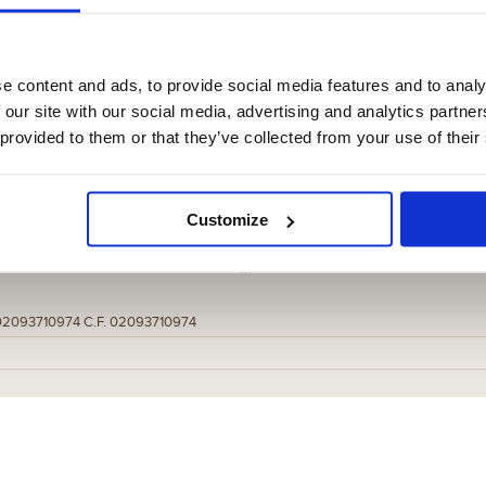
e content and ads, to provide social media features and to analy
PER TE
LE ZUPPE DELLA TRADIZIONE
LEGUMI
SEMI
SENZA GL
 our site with our social media, advertising and analytics partn
 provided to them or that they’ve collected from your use of their
Customize
 02093710974 C.F. 02093710974