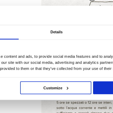
I piselli sono da sempre un contor
carne e al pesce nelle preparaz
Details
opportuno
consumarli come fonte 
alle verdure.
I piselli forniscono il giusto
apporto 
un piatto unico di zuppa o minestra
serviti come una vellutata, di prim
e content and ads, to provide social media features and to analy
secondo
.
 our site with our social media, advertising and analytics partn
In commercio puoi trovarli freschi
 provided to them or that they’ve collected from your use of their
dolci e teneri – o secchi.
Se acquisti i piselli freschi, sgra
acqua tiepida, in questo modo i s
seccandosi. Scarta quelli che sono 
Customize
bollente salata per 10-20 minuti. Poi
intatto il colore brillante. Per prepar
5 ore se spezzati o 12 ore se interi, 
sotto l’acqua corrente e mettili i