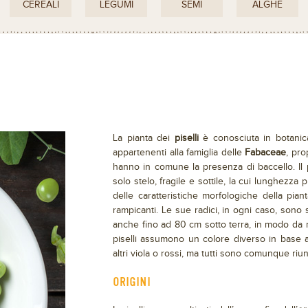
CEREALI
LEGUMI
SEMI
ALGHE
La pianta dei
piselli
è conosciuta in botanica
appartenenti alla famiglia delle
Fabaceae
, pro
hanno in comune la presenza di baccello. Il 
solo stelo, fragile e sottile, la cui lunghezza
delle caratteristiche morfologiche della pian
rampicanti. Le sue radici, in ogni caso, son
anche fino ad 80 cm sotto terra, in modo da nut
piselli assumono un colore diverso in base a
altri viola o rossi, ma tutti sono comunque riuni
ORIGINI