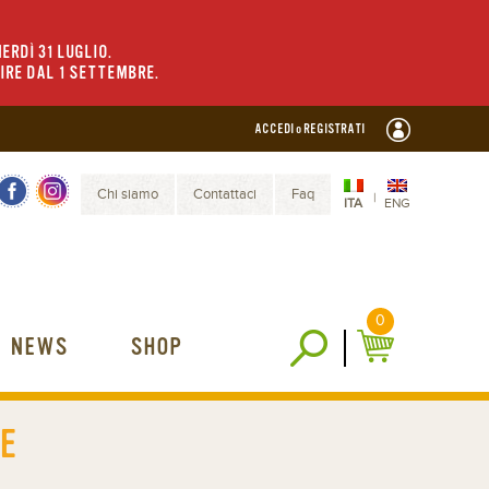
ERDÌ 31 LUGLIO.
TIRE DAL 1 SETTEMBRE.
ACCEDI o REGISTRATI
Chi siamo
Contattaci
Faq
|
ITA
ENG
0
NEWS
SHOP
E