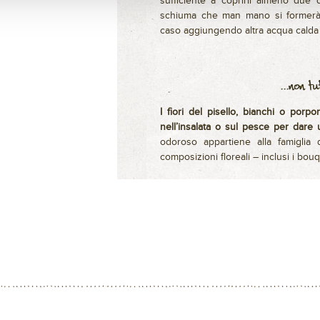
sufficiente a coprirli almeno due d
schiuma che man mano si formerà e
caso aggiungendo altra acqua calda e
I fiori del pisello, bianchi o porp
nell’insalata o sul pesce per dare u
odoroso appartiene alla famiglia d
composizioni floreali – inclusi i bou