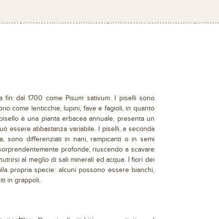
 fin dal 1700 come Pisum sativum. I piselli sono
prio come lenticchie, lupini, fave e fagioli, in quanto
pisello è una pianta erbacea annuale, presenta un
 può essere abbastanza variabile. I piselli, a seconda
ta, sono differenziati in nani, rampicanti o in semi
o sorprendentemente profonde, riuscendo a scavare
rirsi al meglio di sali minerali ed acqua. I fiori dei
lla propria specie: alcuni possono essere bianchi,
ti in grappoli.