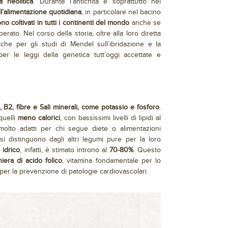
a neolitica
. Durante l’antichità e soprattutto nel
’alimentazione quotidiana
, in particolare nel bacino
ono coltivati in tutti i continenti del mondo
anche se
ato. Nel corso della storia, oltre alla loro diretta
anche per gli studi di Mendel sull’ibridazione e la
per le leggi della genetica tutt’oggi accettate e
1, B2, fibre e Sali minerali, come potassio e fosforo
.
quelli
meno calorici
, con bassissimi livelli di lipidi al
 molto adatti per chi segue diete o alimentazioni
 si distinguono dagli altri legumi pure per la loro
 idrico
, infatti, è stimato introno al
70-80%
. Questo
iera di acido folico
, vitamina fondamentale per lo
per la prevenzione di patologie cardiovascolari.