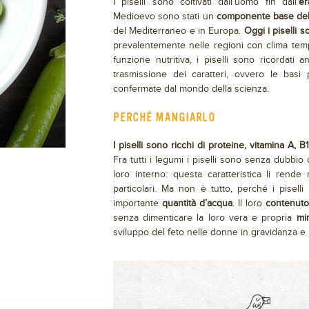
I piselli sono coltivati dall’uomo fin dall’
er
Medioevo sono stati un
componente base dell
del Mediterraneo e in Europa.
Oggi i piselli s
prevalentemente nelle regioni con clima temper
funzione nutritiva, i piselli sono ricordati 
trasmissione dei caratteri, ovvero le basi 
confermate dal mondo della scienza.
PERCHÈ MANGIARLO
I piselli sono ricchi di proteine, vitamina A, B
Fra tutti i legumi i piselli sono senza dubbio 
loro interno: questa caratteristica li rende
particolari. Ma non è tutto, perché i piselli
importante
quantità d’acqua
. Il loro
contenuto
senza dimenticare la loro vera e propria
min
sviluppo del feto nelle donne in gravidanza e 