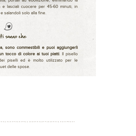
ita, portali ad ebollizione, eliminando la
 lasciali cuocere per 45-60 minuti, in
 salandoli solo alla fine.
ora, sono commestibili e puoi aggiungerli
n tocco di colore ai tuoi piatti
. Il pisello
ei piselli ed è molto utilizzato per le
quet delle spose.