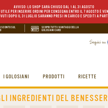
AVVISO: LO SHOP SARÀ CHIUSO DAL 1 AL 31 AGOSTO
UTILE PER INSERIRE ORDINI PER CONSEGNA ENTRO IL 7 AGOSTO È VEN
EVUTI DOPO IL 31 LUGLIO SARANNO PRESI IN CARICO E SPEDITI A PAR
DI SCONTO SUL
SCOPRI TUTTI I VANTAGGI DELLA
O
GOLOSIANI CARD
I GOLOSIANI
PRODOTTI
RICETTE
GLI INGREDIENTI DEL BENESSER