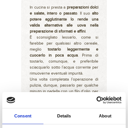
In cucina si presta a
preparazioni dolci
e salate, intero o passato
. Il suo
alto
potere agglutinante lo rende una
valida alternativa alle uova nella
preparazione di sformati e affini
.
È sconsigliato lessarlo, come si
farebbe per qualsiasi altro cereale,
meglio
tostarlo leggermente e
cuocerlo in poca acqua
. Prima di
tostarlo, comunque, e preferibile
sciacquarlo sotto l’acqua corrente per
rimuoverne eventuali impurità.
Una volta completata l’operazione di
pulizia, dunque, passarlo per qualche
minuto in padella con un filo d’olio, per
dargli un
sapore quasi nocciolato
,
mescolando continuamente onde non
farlo attaccare al fondo.
La cottura più indicata è in acqua
Consent
Details
About
leggermente salata “per
assorbimento” seguendo le