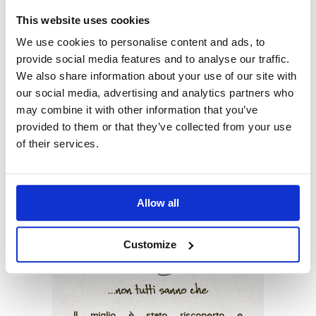
proporzioni 1/3 di miglio, 2/3 d’acqua.
This website uses cookies
Se invece decidi di tralasciare la
We use cookies to personalise content and ads, to
tostatura, la quantità d’acqua andrà
raddoppiata. Per prepararne 300 g ad
provide social media features and to analyse our traffic.
esempio, se tosti il miglio prima di
We also share information about your use of our site with
cuocerlo, ti serviranno 600 ml di
our social media, advertising and analytics partners who
acqua, altrimenti te ne serviranno
may combine it with other information that you’ve
1200 ml. Metti in una pentola capiente
provided to them or that they’ve collected from your use
il miglio, versa l’acqua, porta ad
of their services.
ebollizione, poi copri con un
coperchio, abbassa la fiamma e lascia
cuocere per 15/20 minuti a seconda
del quantitativo di acqua utilizzato.
Allow all
Il miglio si conserva molto a lungo in
grani, diventa invece molto deperibile
se macinato in farina.
Customize