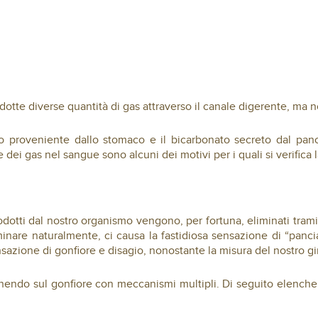
te diverse quantità di gas attraverso il canale digerente, ma n
drico proveniente dallo stomaco e il bicarbonato secreto dal pan
e dei gas nel sangue sono alcuni dei motivi per i quali si verific
otti dal nostro organismo vengono, per fortuna, eliminati tramit
nare naturalmente, ci causa la fastidiosa sensazione di “pancia 
nsazione di gonfiore e disagio, nonostante la misura del nostro 
nendo sul gonfiore con meccanismi multipli. Di seguito elencher