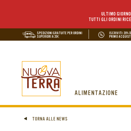
ULTIMO GIORNO 
TUTTI GLI ORDINI RIC
SPEDIZIONI GRATUITE PER ORDINI
ISCRIVITI: 20% 
SUPERIORI A 20€
PRIMO ACQUIST
ALIMENTAZIONE
TORNA ALLE NEWS