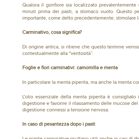
Qualora il gonfiore sia localizzato prevalentemente 
minuti prima dei pasti, a stomaco vuoto. Questo pe
importante, come detto precedentemente, stimolare l
Carminativo, cosa significa?
Di origine antica, si ritiene che questo termine veniss
contestualmente alla “ventosità”.
Foglie e fiori carminativi: camomilla e menta
In particolare la menta piperita, ma anche la menta co
L'olio essenziale della menta piperita è consigliato i
digestione e favorire il rilassamento delle mucose del
digestione connessi a tensione nervosa.
In caso di pesantezza dopo i pasti
Le piante carminative risultano utili anche in casi di