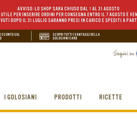
AVVISO: LO SHOP SARÀ CHIUSO DAL 1 AL 31 AGOSTO
UTILE PER INSERIRE ORDINI PER CONSEGNA ENTRO IL 7 AGOSTO È VEN
EVUTI DOPO IL 31 LUGLIO SARANNO PRESI IN CARICO E SPEDITI A PAR
DI SCONTO SUL
SCOPRI TUTTI I VANTAGGI DELLA
O
GOLOSIANI CARD
I GOLOSIANI
PRODOTTI
RICETTE