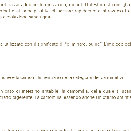
nel basso addome interessando, quindi, l'intestino si consigl
rmette ai principi attivi di passare rapidamente attraverso 
a circolazione sanguigna.
e utilizzato con il significato di “eliminare, pulire”. L'impiego d
mune e la camomilla rientrano nella categoria dei carminativi.
n caso di intestino irritabile; la camomilla, della quale si usano
 tratto digerente. La camomilla, essendo anche un ottimo antinfia
 digestione pesante, ovvero quando si avverte un senso di pesante