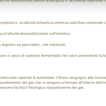
 anche assumendola tramite la semplice e facilmente reperibile t
ebiotico, un'attività antisettica selettiva sulla flora intestinale 
ta un'attività desensibilizzante sull'intestino.
 digestivi sia pancreatici, che intestinali.
ono il carico di sostanze fermentabili nel colon prevenendo la f
a particolare capacità di aumentare il flusso sanguigno alle muco
 riassorbimento dei gas che si vengono a formare all'interno dell'
zenzero facilita il fisiologico riassorbimento dei gas.