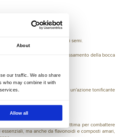
i in maggiore quantità proprio nei semi.
About
 minuti provocano, infatti, un rilassamento della bocca
se our traffic. We also share
ers who may combine it with
 services.
llo stomaco; dall'altra si ottiene un'azione tonificante
do l'avanzamento dei cibi.
Allow all
sente attività antinfiammatoria ottima per combattere
i essenziali, ma anche da flavonoidi e composti amari,