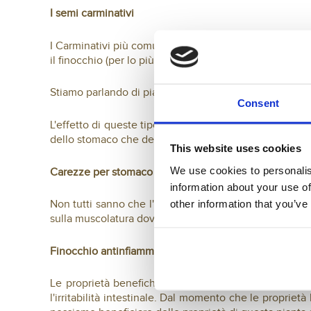
I semi carminativi
I Carminativi più comuni appartengono proprio alla fam
il finocchio (per lo più nella varietà dolce), il cumino, il
Stiamo parlando di piante appartenenti alla famiglia de
Consent
L'effetto di queste tipologie di piante carminative è 
dello stomaco che determina la fuoriuscita di aria.
This website uses cookies
We use cookies to personalis
Carezze per stomaco e intestino
information about your use of
other information that you’ve
Non tutti sanno che l'effetto dei semi carminativi è do
sulla muscolatura dovuta all'azione dei succhi gastrici
Finocchio antinfiammatorio
Le proprietà benefiche del finocchio non si limitano
l'irritabilità intestinale. Dal momento che le propri