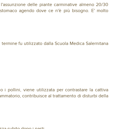
ia l'assunzione delle piante carminative almeno 20/30
lo stomaco agendo dove ce n'è più bisogno. E' molto
el termine fu utilizzato dalla Scuola Medica Salernitana
 i pollini, viene utilizzata per contrastare la cattiva
mmatorio, contribuisce al trattamento di disturbi della
zza subito dopo i pasti.