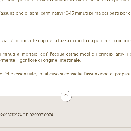
'assunzione di semi carminativi 10-15 minuti prima dei pasti per c
enziali è importante coprire la tazza in modo da perdere i componen
i minuti al mortaio, così l'acqua estrae meglio i principi attivi
mente il gonfiore di origine intestinale.
e l'olio essenziale, in tal caso si consiglia l'assunzione di prepa
 02093710974 C.F. 02093710974