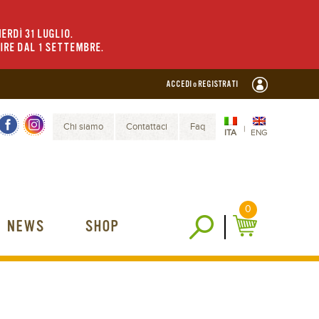
ERDÌ 31 LUGLIO.
TIRE DAL 1 SETTEMBRE.
ACCEDI o REGISTRATI
Chi siamo
Contattaci
Faq
|
ITA
ENG
0
NEWS
SHOP