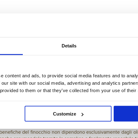
iglia dei semi, tra questi abbiamo:
 coriandolo e il carvi.
lle Ombrellifere, particolarmente ricche di oli essenziali present
Details
praticamente immediato se assunte dopo i pasti, in 10 massimo 15
e content and ads, to provide social media features and to analy
 our site with our social media, advertising and analytics partn
 provided to them or that they’ve collected from your use of their
ppio, da una parte si ha una l'azione spasmolitica che avviene ne
 intestinali che contribuiscono ad evitare la stasi dei gas favoren
Customize
 solo all'azione spasmolitica e tonificante, ma anche ad una pos
età benefiche del finocchio non dipendono esclusivamente dagli ol