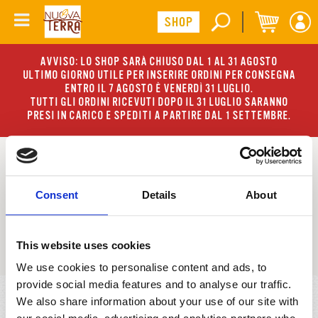
AVVISO: LO SHOP SARÀ CHIUSO DAL 1 AL 31 AGOSTO
ULTIMO GIORNO UTILE PER INSERIRE ORDINI PER CONSEGNA
ENTRO IL 7 AGOSTO È VENERDÌ 31 LUGLIO.
TUTTI GLI ORDINI RICEVUTI DOPO IL 31 LUGLIO SARANNO
PRESI IN CARICO E SPEDITI A PARTIRE DAL 1 SETTEMBRE.
Nuova Terra ti offre una vasta gamma di
prodotti:
dai minestroni tradizionali ai nuovissimi
Consent
Details
About
superfood, dai semi alle zuppe, dal senza
glutine al biologico
BENVENUTO NEL PARADISO DEI
This website uses cookies
GOLOSIANI!
We use cookies to personalise content and ads, to
provide social media features and to analyse our traffic.
We also share information about your use of our site with