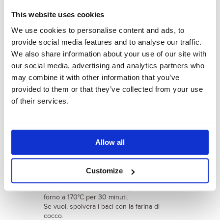
5 g di lievito
This website uses cookies
We use cookies to personalise content and ads, to
provide social media features and to analyse our traffic.
PREPARAZIONE
We also share information about your use of our site with
our social media, advertising and analytics partners who
Prepara una teglia ricoperta con un foglio
may combine it with other information that you’ve
di carta da forno.
provided to them or that they’ve collected from your use
Metti gli albumi, lo zucchero e la farina di
of their services.
cocco in una pentola su fiamma bassa e
cuoci fino a che il composto raggiunge la
temperatura di 80°C, continuando a
mescolare con un cucchiaio di legno.
Quindi togli dal fuoco e aggiungi la farina e
Allow all
il lievito setacciati e amalgama bene.
Con l’aiuto di due cucchiaini forma delle
palline e sistemale sulla teglia.
Customize
Fai riposare almeno un’ora, poi cuoci nel
forno a 170°C per 30 minuti.
Se vuoi, spolvera i baci con la farina di
cocco.