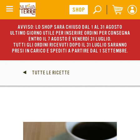
AVVISO: LO SHOP SARÀ CHIUSO DAL 1 AL 31 AGOSTO
ULTIMO GIORNO UTILE PER INSERIRE ORDINI PER CONSEGNA
ENTRO IL 7 AGOSTO È VENERDÌ 31 LUGLIO.
TUTTI GLI ORDINI RICEVUTI DOPO IL 31 LUGLIO SARANNO
PRESI IN CARICO E SPEDITI A PARTIRE DAL 1 SETTEMBRE.
TUTTE LE RICETTE