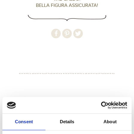
BELLA FIGURA ASSICURATA!
INGREDIENTI
500 g di zucchero semolato
250 g di farina di cocco
Consent
Details
About
200 g di albumi
50 g di farina 0