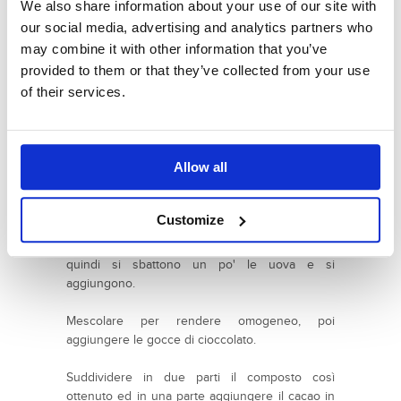
Cuocere l'amaranto come si fa per il miglio o la
We also share information about your use of our site with
quinoa, ossia in una larga padella mettendo il
our social media, advertising and analytics partners who
doppio del volume di liquido rispetto
may combine it with other information that you’ve
all'amaranto.
provided to them or that they’ve collected from your use
of their services.
Quindi avremo 1 bicchiere di amaranto per 2
bicchieri colmi di latte di soya.
Cuocere a fuoco basso, mescolando, ed
Allow all
aggiungendo via via lo zucchero.
Per cuocere ci vorranno 30 minuti circa.
Customize
Quando sarà cotto si fa riposare ed intiepidire,
quindi si sbattono un po' le uova e si
aggiungono.
Mescolare per rendere omogeneo, poi
aggiungere le gocce di cioccolato.
Suddividere in due parti il composto così
ottenuto ed in una parte aggiungere il cacao in