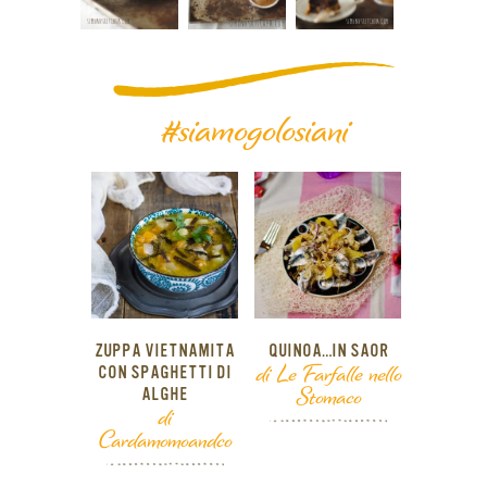
#siamogolosiani
ZUPPA VIETNAMITA
QUINOA…IN SAOR
di Le Farfalle nello
CON SPAGHETTI DI
Stomaco
ALGHE
di
Cardamomoandco