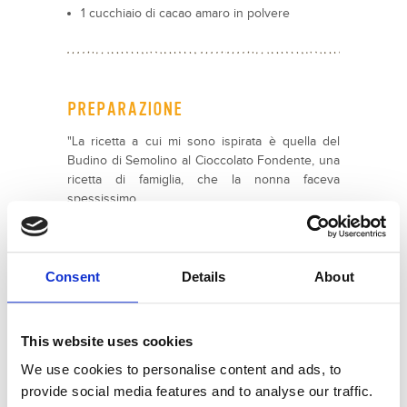
1 cucchiaio di cacao amaro in polvere
PREPARAZIONE
"La ricetta a cui mi sono ispirata è quella del
Budino di Semolino al Cioccolato Fondente, una
ricetta di famiglia, che la nonna faceva
spessissimo.
Al posto del semolino ho sperimentato
l'amaranto e al posto del latte ho usato il latte di
soya. Direi che come accoppiata per questa
ricetta dolce, ci siamo!
Consent
Details
About
Il cioccolato poi, dà quel tocco in più che fa la
differenza! Se avete dubbi su quale amaranto
acquistare, che marca ecc. io vi segnalo quello
This website uses cookies
che ho usato io, che è quello di Nuova Terra
We use cookies to personalise content and ads, to
(tutto bio!)."
provide social media features and to analyse our traffic.