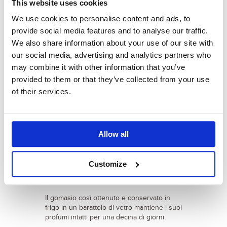
This website uses cookies
5 cucchiai di semi di sesamo
5 c. semi di canapa decorticata
We use cookies to personalise content and ads, to
1 cucchiaio di sale marino integrale o,
provide social media features and to analyse our traffic.
ancora meglio, sale dell'Himalaya
We also share information about your use of our site with
our social media, advertising and analytics partners who
may combine it with other information that you’ve
provided to them or that they’ve collected from your use
PREPARAZIONE
of their services.
Tosta brevemente in una padella, a fiamma
dolce, i semi, rigirandoli di continuo.
Nella stessa padella poi tosta il sale e
Allow all
lascialo asciugare per qualche minuto.
Metti tutto in un frullatore, macina
Customize
grossolanamente e... Fatto!
Il gomasio così ottenuto e conservato in
frigo in un barattolo di vetro mantiene i suoi
profumi intatti per una decina di giorni.