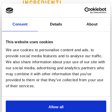
INGREDIENTI
1 confezione Minestrone Verde
Nuova Terra
20 g di Semi di Zucca Nuova Terra
Consent
Details
About
Olio extravergine di oliva
Olio di nocciole
Sale
This website uses cookies
Pepe bianco macinato
We use cookies to personalise content and ads, to
provide social media features and to analyse our traffic.
We also share information about your use of our site with
PREPARAZIONE
our social media, advertising and analytics partners who
may combine it with other information that you’ve
Scalda 2 cucchiai di olio extravergine di
provided to them or that they’ve collected from your use
oliva in una pentola, aggiungi il Minestrone
of their services.
Verde e tostalo per un minuto.
Copri con acqua fredda salata e porta ad
ebollizione: l’acqua deve coprire appena la
minestra, per circa due dita.
Allow all
Cuoci a fuoco medio senza coperchio per