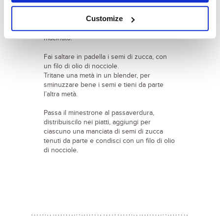
10-15 minuti, mescolando di frequente per
evitare che la zuppa si attacchi al fondo
Customize
della pentola.
Aggiungi sale e una presa di pepe bianco
macinato.
Fai saltare in padella i semi di zucca, con
un filo di olio di nocciole.
Tritane una metà in un blender, per
sminuzzare bene i semi e tieni da parte
l’altra metà.
Passa il minestrone al passaverdura,
distribuiscilo nei piatti, aggiungi per
ciascuno una manciata di semi di zucca
tenuti da parte e condisci con un filo di olio
di nocciole.