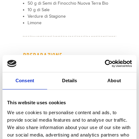
50 g di Semi di Finocchio Nuova Terra Bio
10 g di Sale
Verdure di Stagione
Limone
PREPARAZIONE
"I Taralli Integrali creano dipendenza. Una volta
presa coscienza di ciò, si può procedere alla
realizzazione della ricetta.
Consent
Details
About
In questa versione ci sono i Semi di Finocchio
Nuova Terra, che li rendono profumatissimi e
tradizionali, ma li potete personalizzare
This website uses cookies
aggiungendo spezie e verdure a piacere!
We use cookies to personalise content and ads, to
Il mio consiglio è quello di sfornare e
condividere con parenti ed amici, per evitare di
provide social media features and to analyse our traffic.
rimanere da sole nel tunnel del tarallo: una volta
We also share information about your use of our site with
finiti ne farete altri e altri ancora.
our social media, advertising and analytics partners who
Dura qualche settimana, poi passa. Ma