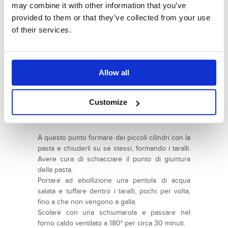
may combine it with other information that you’ve
attenzione perché le ricadute sono assai
provided to them or that they’ve collected from your use
frequenti."
of their services.
Scaldare in un pentolino, a fiamma bassa, olio,
vino e sale. Unire il composto ancora caldo alle
farine setacciate.
Allow all
Aggiungere i semi di finocchio ed avvolgere
l’impasto nella pellicola trasparente: far riposare
per una ventina di minuti a temperatura
Customize
ambiente (se fa molto caldo bastano 10 minuti in
frigorifero).
A questo punto formare dei piccoli cilindri con la
pasta e chiuderli su se stessi, formando i taralli.
Avere cura di schiacciare il punto di giuntura
della pasta.
Portare ad ebollizione una pentola di acqua
salata e tuffare dentro i taralli, pochi per volta,
fino a che non vengono a galla.
Scolare con una schiumarola e passare nel
forno caldo ventilato a 180° per circa 30 minuti.