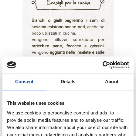
Bianchi o gialli paglierino i semi di
sesamo esistono anche neri
, anche se
poco utilizzati in cucina.
Vengono utilizzati soprattutto per
arricchire pane, focacce
e
grissini
.
Vengono
aggiunti nelle insalate e sulle
verdure
.
I suoi semi mescolati con il
miele
vengono utilizzati per
creare barrette
energetiche
, utili soprattutto per chi
Consent
Details
About
pratica sport. Puoi provare ad
utilizzare i semi di sesamo al posto del
pangrattato per impanare la carne
,
This website uses cookies
come le cosce di pollo che così
risulteranno particolarmente croccanti.
We use cookies to personalise content and ads, to
Nella cucina orientale sono molto
provide social media features and to analyse our traffic.
utilizzati in una pasta fluida, la
tahina
,
We also share information about your use of our site with
che è anche la base per preparare
our social media, advertising and analytics partners who
l’hummus. Tostati con poco sale