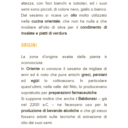
altezza, con fiori bianchi e tubolari, ed i suoi
semi sono piccoli, di colore nero, giallo o bianco.
Dal sesamo si ricava un
olio
molto utilizzato
nella
cucina orientale
, che non ha nulla a che
invidiare all’olio di oliva per il
condimento di
insalate e piatti di verdura
.
ORIGINI
La zona d’origine esatta della pianta è
sconosciuta.
In
Oriente
si conosce il sesamo da migliaia di
anni ed è noto che pure antichi
greci, persiani
ed
egizi
lo coltivassero. In particolare
quest’ultimi, nella valle del Nilo, lo producevano
soprattutto per
preparazioni farmaceutiche
.
Si suppone inoltre che anche
i Babilonesi
– già
nel 2200 a.C. – ne facessero uso per la
produzione di bevande alcoliche
e che gli stessi
fossero edotti sulle tecniche di estrazione di
olio dai suoi semi.