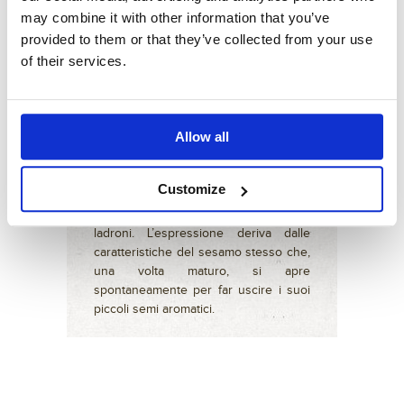
may combine it with other information that you’ve
diventano un condimento dal sapore
particolare, il
gomasio
, consigliato
provided to them or that they’ve collected from your use
nelle diete povere di sodio e utilizzato
of their services.
in molte ricette della cucina
macrobiotica.
Allow all
Customize
“
Apriti Sesamo!
” è la formula magica
nella fiaba di Alì Babà e i quaranta
ladroni. L’espressione deriva dalle
caratteristiche del sesamo stesso che,
una volta maturo, si apre
spontaneamente per far uscire i suoi
piccoli semi aromatici.