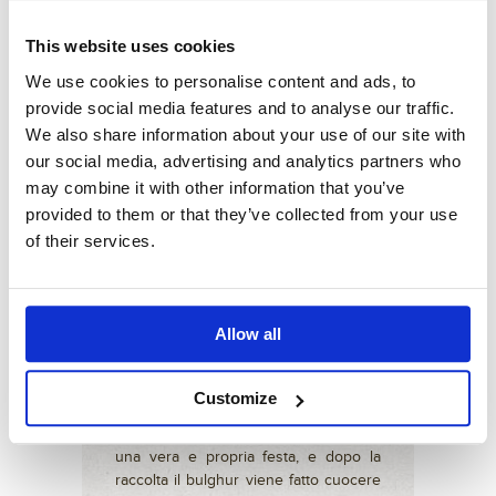
tabulé
; ricetta estiva fresca e leggera
arricchita con cipolla, pomodoro,
This website uses cookies
menta, limone.
Il bulghur solitamente si trova in
We use cookies to personalise content and ads, to
commercio già
precotto
, basterà
provide social media features and to analyse our traffic.
quindi farlo lessare in acqua bollente
We also share information about your use of our site with
leggermente salata per circa 15 minuti,
our social media, advertising and analytics partners who
prima di poterlo utilizzare in diverse
may combine it with other information that you’ve
preparazioni.
provided to them or that they’ve collected from your use
of their services.
Tipico di tutto il Medioriente e in
Allow all
particolar modo della
Siria
e del
Libano
, il grano per il bulghur viene
raccolto alla fine dell’Estate, viene fatto
Customize
essiccare e poi tritato più o meno
finemente
. In questi Paesi la raccolta è
una vera e propria festa, e dopo la
raccolta il bulghur viene fatto cuocere