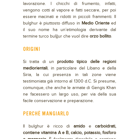
lavorazione. I chicchi di frumento, infatti,
vengono cotti al vapore e fatti seccare, per poi
essere macinati e ridotti in piccoli frammenti. Il
bulghur è piuttosto diffuso in
Medio Oriente
ed
il suo nome ha un’etimologia derivante dal
termine turco bulğur che vuol dire
orzo bollito
.
ORIGINI
Si tratta di un
prodotto tipico delle regioni
mediorientali
, in particolare del Libano e della
Siria, la cui presenza in tali zone viene
testimoniata già intorno al 1300 d.C. Si presume,
comunque, che anche le armate di Gengis Khan
ne facessero un largo uso, per via della sua
facile conservazione e preparazione.
PERCHÈ MANGIARLO
Il bulghur è ricco di
amido
e
carboidrati,
contiene vitamina A e B, calcio, potassio, fosforo