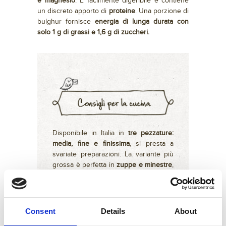
e magnesio
. È facilmente digeribile e contiene
un discreto apporto di
proteine
. Una porzione di
bulghur fornisce
energia di lunga durata con
solo 1 g di grassi e 1,6 g di zuccheri.
Disponibile in Italia in
tre pezzature:
media, fine e finissima
, si presta a
svariate preparazioni. La variante più
grossa è perfetta in
zuppe e minestre
,
quella sottile è particolarmente
indicata per
insalate fredde
.
Fra le ricette mediorientali più
conosciute che prevedono l’utilizzo
Consent
Details
About
del bulghur, la più nota è certamente il