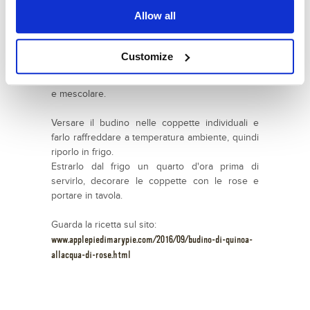
quindi versare a filo il latte e la panna caldi e
Allow all
mescolare con la frusta per amalgamare bene.
Rimettere il tutto nella pentola e unirvi la quinoa.
Proseguire la cottura per altri 5 minuti,
Customize
mescolando continuamente.
Spegnere la fiamma, aggiungere l'acqua di rose
e mescolare.
Versare il budino nelle coppette individuali e
farlo raffreddare a temperatura ambiente, quindi
riporlo in frigo.
Estrarlo dal frigo un quarto d'ora prima di
servirlo, decorare le coppette con le rose e
portare in tavola.
Guarda la ricetta sul sito:
www.applepiedimarypie.com/2016/09/budino-di-quinoa-
allacqua-di-rose.html