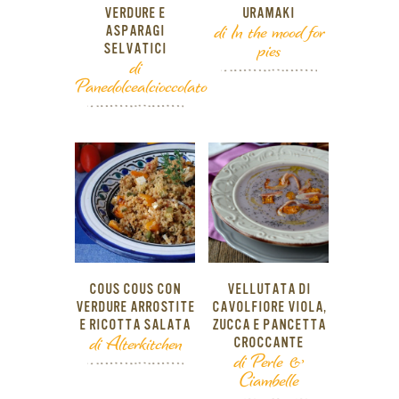
VERDURE E
URAMAKI
di In the mood for
ASPARAGI
pies
SELVATICI
di
Panedolcealcioccolato
COUS COUS CON
VELLUTATA DI
VERDURE ARROSTITE
CAVOLFIORE VIOLA,
E RICOTTA SALATA
ZUCCA E PANCETTA
di Alterkitchen
CROCCANTE
di Perle &
Ciambelle