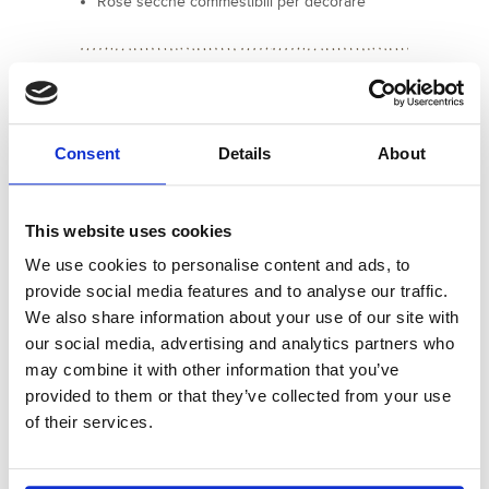
Rose secche commestibili per decorare
PREPARAZIONE
Consent
Details
About
Mettere la quinoa in un colino a maglie fitte
abbastanza capiente e sciacquarla con cura
sfregando i granelli con le dita, per eliminare lo
strato di saponina che la riveste e che
This website uses cookies
renderebbe la preparazione amara. Scolarla, poi
We use cookies to personalise content and ads, to
metterla in un pentolino e coprirla a filo di
provide social media features and to analyse our traffic.
acqua. Aggiungere un pizzichino-ino di sale,
portare a bollore e lessarla per 10 minuti, quindi
We also share information about your use of our site with
scolarla.
our social media, advertising and analytics partners who
may combine it with other information that you’ve
Portare a bollore il latte e la panna in un'altra
provided to them or that they’ve collected from your use
pentola.
of their services.
Mettere in una terrina il tuorlo e la stevia
(oppure lo zucchero) e montarli con una frusta.
Unire la fecola di patate e amalgamarla bene,