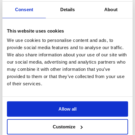
10 carote novelle lunghe e sottili
1 cucchiaino di miele
Consent
Details
About
10 g di burro
1 cucchiaio di Semi di Lino Nuova
Terra
Sale appena macinato
This website uses cookies
We use cookies to personalise content and ads, to
provide social media features and to analyse our traffic.
We also share information about your use of our site with
PREPARAZIONE
our social media, advertising and analytics partners who
may combine it with other information that you’ve
Metti sul fuoco una padella grande
provided to them or that they’ve collected from your use
abbastanza da contenere le carote distese
of their services.
in un solo strato.
Riempila d’acqua, salala e porta ad
ebollizione. Nel frattempo pela le carote
con un pelaverdure.
Allow all
Quando l’acqua bolle, metti le carote nella
pentola e cuoci così per 5 minuti (dipende
dalla dimensione delle carote, devono
Customize
essere appena tenere). Scolale e butta via