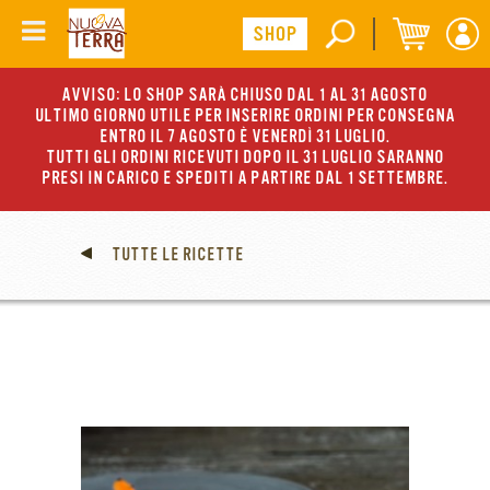
AVVISO: LO SHOP SARÀ CHIUSO DAL 1 AL 31 AGOSTO
ULTIMO GIORNO UTILE PER INSERIRE ORDINI PER CONSEGNA
ENTRO IL 7 AGOSTO È VENERDÌ 31 LUGLIO.
TUTTI GLI ORDINI RICEVUTI DOPO IL 31 LUGLIO SARANNO
PRESI IN CARICO E SPEDITI A PARTIRE DAL 1 SETTEMBRE.
TUTTE LE RICETTE