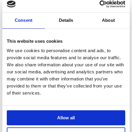
PREPARAZIONE
"I semi di chia hanno la caratteristica di riuscire
ad assorbire fino a 12 volte il loro peso in acqua
Consent
Details
About
(o qualsivoglia liquido), trasformandosi in una
sorta di budino saporito e salutare, a cui si può
poi aggiungere la frutta; in questo modo può
This website uses cookies
diventare un' ottima colazione, povera di grassi
e ricca di nutrimenti!"
We use cookies to personalise content and ads, to
provide social media features and to analyse our traffic.
Preparare dei vasetti monoporzione in cui andrà
We also share information about your use of our site with
versato il budino in un secondo momento.
our social media, advertising and analytics partners who
Versare i semi di chia in una ciotola; aggiungere
may combine it with other information that you’ve
il latte di mandorla e il miele, lo sciroppo d’acero
provided to them or that they’ve collected from your use
o il dolcificante preferito.
of their services.
Mescolare bene, poi versare il composto nei
vasetti monoporzione.
In questo modo si avrà a disposizione una
merenda o una colazione pronta in ogni
Allow all
momento.
Riporre il tutto in frigo per tutta la notte (ma
bastano anche 3 o 4 ore).