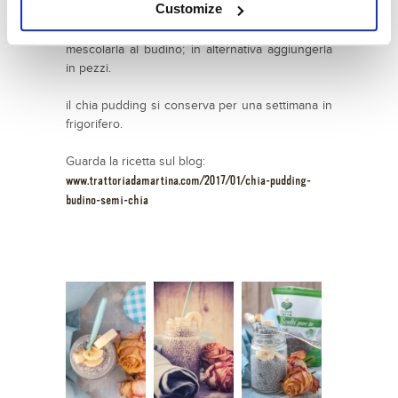
Customize
Quando sarà il momento di consumare il budino
di chia, preparare una purea con della frutta e
mescolarla al budino; in alternativa aggiungerla
in pezzi.
il chia pudding si conserva per una settimana in
frigorifero.
Guarda la ricetta sul blog:
www.trattoriadamartina.com/2017/01/chia-pudding-
budino-semi-chia