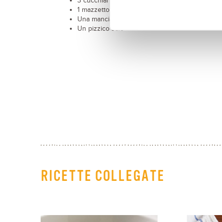
3 cucchiai di olio extravergine di oliva
1 mazzetto di erbe aromatiche a piacere
Una manciata di prezzemolo fresco
Un pizzico sale
RICETTE COLLEGATE