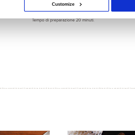
Aggiungi la frittata, le olive nere, intere o tagliate a 
Customize
Condisci con l’olio e aggiungi il prezzemolo fresco.
Tempo di preparazione 20 minuti.