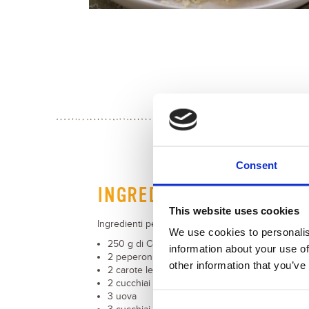
Consent
INGREDIENTI
This website uses cookies
Ingredienti per 4 persone:
We use cookies to personalis
250 g di Cous Cous Piccante Nuova Terra
information about your use of
2 peperoni
other information that you’ve
2 carote lessate
2 cucchiai di olive nere
3 uova