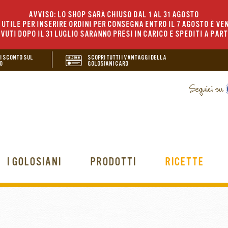
AVVISO: LO SHOP SARÀ CHIUSO DAL 1 AL 31 AGOSTO
UTILE PER INSERIRE ORDINI PER CONSEGNA ENTRO IL 7 AGOSTO È VEN
EVUTI DOPO IL 31 LUGLIO SARANNO PRESI IN CARICO E SPEDITI A PAR
DI SCONTO SUL
SCOPRI TUTTI I VANTAGGI DELLA
O
GOLOSIANI CARD
I GOLOSIANI
PRODOTTI
RICETTE