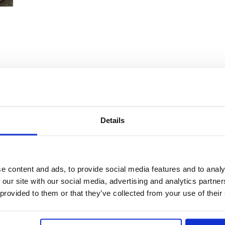
Details
PREPARAZIONE
Versa in una ciotola il Cous Cous e coprilo con acqua bo
e content and ads, to provide social media features and to analy
l’acqua deve coprire appena i grani, per circa due dita.
 our site with our social media, advertising and analytics partn
Copri con un coperchio e lascia riposare per 5 minuti
Sgrana i chicchi con una forchetta per eliminare eventu
 provided to them or that they’ve collected from your use of their
Prepara una frittata alle erbe aromatiche, lasciala raffred
Lava e griglia i peperoni, quindi tagliali a striscioline.