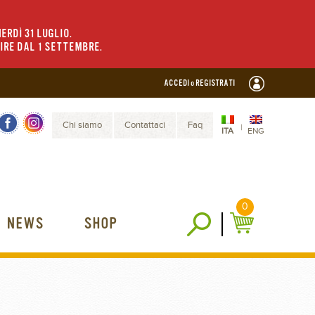
ERDÌ 31 LUGLIO.
TIRE DAL 1 SETTEMBRE.
ACCEDI o REGISTRATI
Chi siamo
Contattaci
Faq
|
ITA
ENG
0
NEWS
SHOP