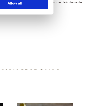
rondelle, e i peperoni al Cous Cous e mescola delicatamente.
Allow all