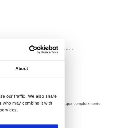
About
llente salata:
se our traffic. We also share
ers who may combine it with
, in modo che il Cous Cous assorba l'acqua completamente.
ali grumi.
 services.
dare e tagliala a cubetti.