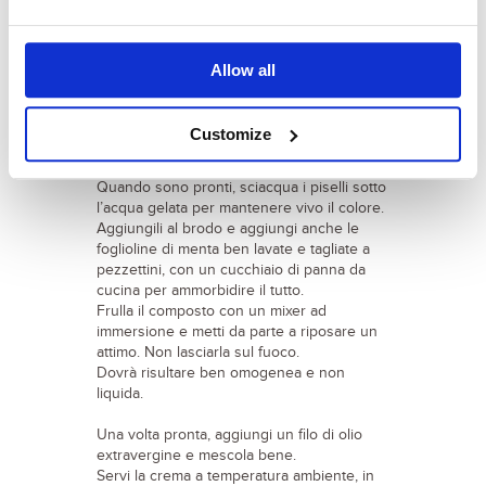
patate e fai cuocere, a fuoco lento, per 5
minuti.
Ora, aggiungi il brodo vegetale e lascia
insaporire per 15 minuti.
Allow all
In un’altra pentola di acqua bollente salata
lessa i piselli per 5 minuti, senza farli
diventare scuri ma in modo che
Customize
mantengano un bel colore verde brillante.
Quando sono pronti, sciacqua i piselli sotto
l’acqua gelata per mantenere vivo il colore.
Aggiungili al brodo e aggiungi anche le
foglioline di menta ben lavate e tagliate a
pezzettini, con un cucchiaio di panna da
cucina per ammorbidire il tutto.
Frulla il composto con un mixer ad
immersione e metti da parte a riposare un
attimo. Non lasciarla sul fuoco.
Dovrà risultare ben omogenea e non
liquida.
Una volta pronta, aggiungi un filo di olio
extravergine e mescola bene.
Servi la crema a temperatura ambiente, in