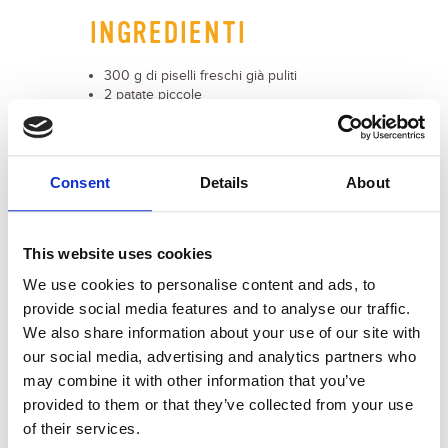
INGREDIENTI
300 g di piselli freschi già puliti
2 patate piccole
1 cipolla
Brodo vegetale
2 cucchiai di panna da cucina
Olio extravergine d’oliva
Consent
Details
About
3 rametti di menta fresca
Sale
Pepe
This website uses cookies
We use cookies to personalise content and ads, to
provide social media features and to analyse our traffic.
PREPARAZIONE
We also share information about your use of our site with
our social media, advertising and analytics partners who
Pela e taglia la cipolla a fettine e fai lo
may combine it with other information that you’ve
stesso con la patata.
provided to them or that they’ve collected from your use
In una padella fai scaldare l’olio
of their services.
extravergine d’oliva, aggiungi la cipolla e le