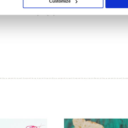
Customize
Lascia insaporire almeno un'ora prima di servire.
Tempo di preparazione 30 minuti.