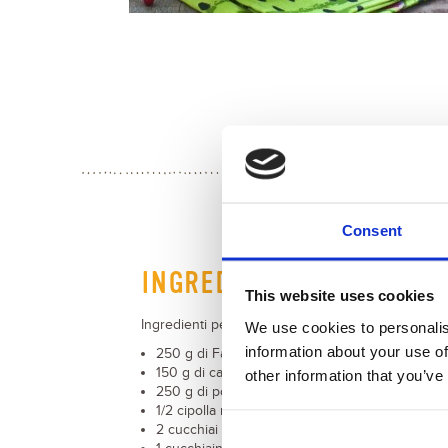
Consent
INGREDIENTI
This website uses cookies
Ingredienti per 4 persone:
We use cookies to personalis
information about your use of
250 g di Farro Perlato Nuova Terra
150 g di caprino di capra
other information that you’ve
250 g di pomodori
1/2 cipolla rossa tritata (facoltativo)
2 cucchiai di olive nere