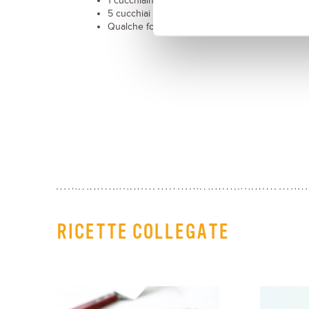
1 cucchiaino di sale
5 cucchiai di olio extravergine d’oliva
Qualche foglia di basilico
RICETTE COLLEGATE