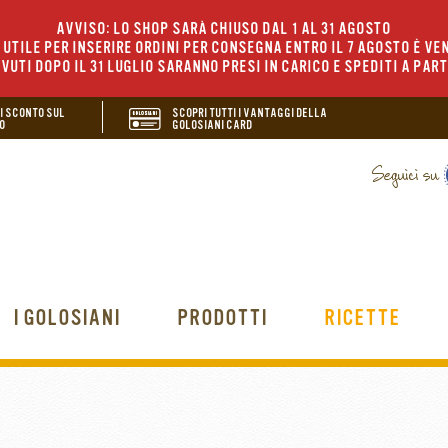
AVVISO: LO SHOP SARÀ CHIUSO DAL 1 AL 31 AGOSTO
UTILE PER INSERIRE ORDINI PER CONSEGNA ENTRO IL 7 AGOSTO È VEN
EVUTI DOPO IL 31 LUGLIO SARANNO PRESI IN CARICO E SPEDITI A PAR
DI SCONTO SUL
SCOPRI TUTTI I VANTAGGI DELLA
O
GOLOSIANI CARD
I GOLOSIANI
PRODOTTI
RICETTE