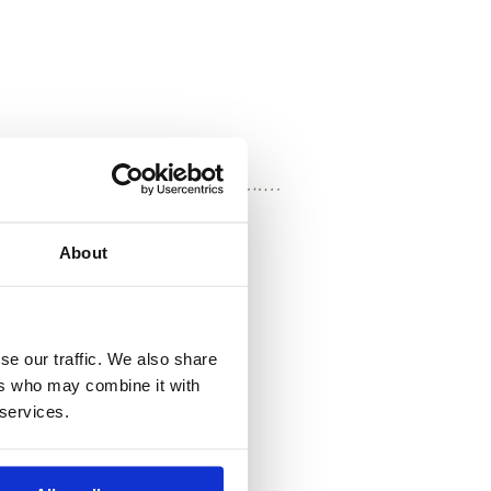
About
se our traffic. We also share
lalo bene.
ers who may combine it with
la usi.
 services.
per la decorazione).
olio e un pizzico di sale,
ori e le foglie di basilico.