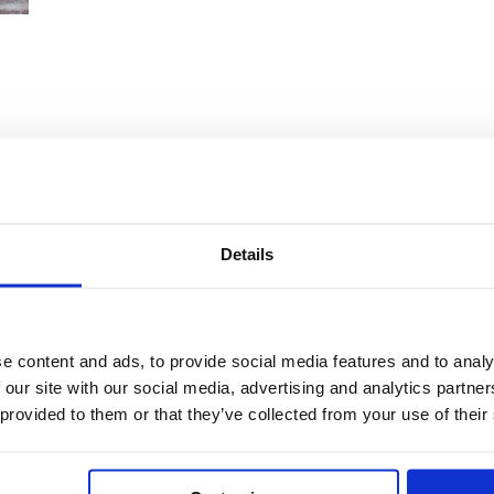
Details
PREPARAZIONE
Lessa il farro in abbondante acqua salata per 40 minuti,
e content and ads, to provide social media features and to analy
passalo sotto l’acqua corrente per farlo freddare e sco
 our site with our social media, advertising and analytics partn
In una ciotola, unisci il farro, le olive nere e la cipolla se 
 provided to them or that they’ve collected from your use of their
Taglia a quarti i pomodori (lasciandone qualcuno intero 
Trasferisci il tutto in un piatto da portata, condisci con l’
mescola bene e decora con il caprino sbriciolato, i pomod