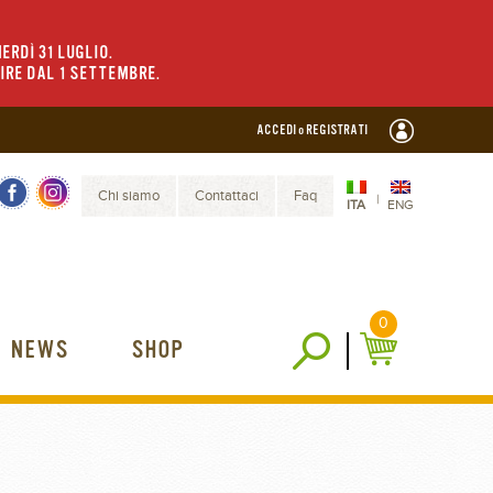
ERDÌ 31 LUGLIO.
TIRE DAL 1 SETTEMBRE.
ACCEDI o REGISTRATI
Chi siamo
Contattaci
Faq
|
ITA
ENG
0
NEWS
SHOP