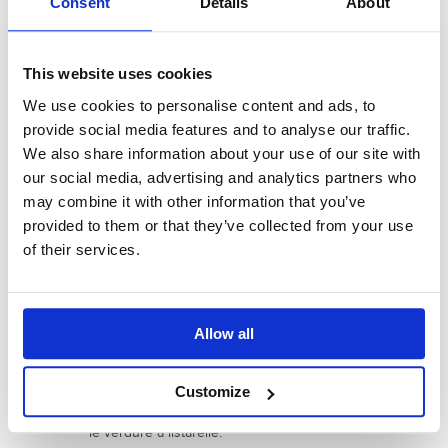
1 l di brodo vegetale
Consent
Details
About
Zucchine, peperoni, melanzane o
altre verdure di stagione
2 cucchiai d’olio extravergine d’oliva
This website uses cookies
1 cucchiaio di prezzemolo tritato
Un pizzico di peperoncino
We use cookies to personalise content and ads, to
Un pizzico di sale
provide social media features and to analyse our traffic.
We also share information about your use of our site with
our social media, advertising and analytics partners who
may combine it with other information that you’ve
PREPARAZIONE
provided to them or that they’ve collected from your use
of their services.
In una pentola fai rosolare il peperoncino
con l'olio, quindi versa il Farro Saporito.
Lascia insaporire per un minuto
mescolando, aggiungi il brodo e un pizzico
Allow all
di sale.
Cuoci a fuoco moderato, senza coperchio
per 40 minuti circa, girando di tanto in
Customize
tanto.
A 10 minuti dalla fine della cottura aggiungi
le verdure a listarelle.