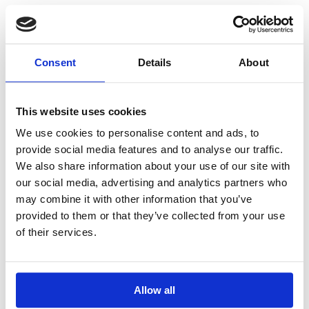
Per 4 persone:
1 confezione di Gran Zuppa di Legumi
Bio Nuova Terra
3 carote
Consent
Details
About
40 g di fagiolini
2 zucchine
Olio extravergine d’oliva
Sale
This website uses cookies
We use cookies to personalise content and ads, to
provide social media features and to analyse our traffic.
We also share information about your use of our site with
PREPARAZIONE
our social media, advertising and analytics partners who
may combine it with other information that you’ve
Metti la Gran Zuppa di Legumi in ammollo in
provided to them or that they’ve collected from your use
acqua fredda, per una notte.
of their services.
Scolala, sciacquala velocemente sotto
l’acqua corrente, poi versala in una pentola
capiente.
Copri con acqua fredda salata e porta ad
ebollizione: l’acqua deve coprire la
Allow all
minestra, per circa quattro dita.