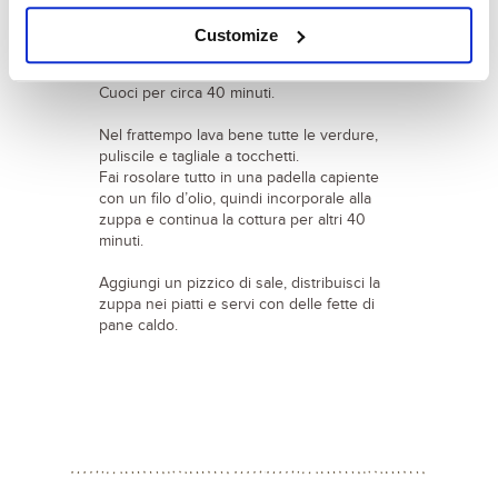
Cuoci a fuoco medio senza coperchio e
mescola per evitare che la zuppa si attacchi
Customize
al fondo della pentola, delicatamente per
non rovinare i legumi.
Cuoci per circa 40 minuti.
Nel frattempo lava bene tutte le verdure,
puliscile e tagliale a tocchetti.
Fai rosolare tutto in una padella capiente
con un filo d’olio, quindi incorporale alla
zuppa e continua la cottura per altri 40
minuti.
Aggiungi un pizzico di sale, distribuisci la
zuppa nei piatti e servi con delle fette di
pane caldo.