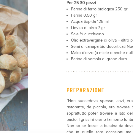
Per 25-30 pezzi
Farina di farro biologica 250 gr
Farina 0,50 gr
Acqua tiepida 125 ml
Lievito di birra 7 gr
Sale ½ cucchiaino
Olio extravergine di oliva + altro
Semi di canapa bio decorticati Nu
Malto d’orzo (o miele o anche nul
Farina di semola di grano duro
PREPARAZIONE
“Non succedeva spesso, anzi, era 
ristorante, da piccola, era trovare
soprattutto poter trovare a lato del
pasto. I grissini erano talmente lon
Non so se fosse la bustina da dover
che in quelle rare occasioni ma,