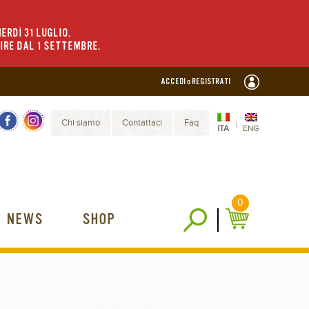
ERDÌ 31 LUGLIO.
TIRE DAL 1 SETTEMBRE.
ACCEDI o REGISTRATI
Chi siamo
Contattaci
Faq
|
ITA
ENG
0
NEWS
SHOP