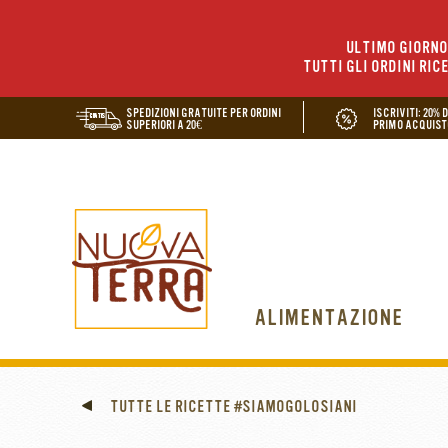
ULTIMO GIORNO 
TUTTI GLI ORDINI RIC
SPEDIZIONI GRATUITE PER ORDINI
ISCRIVITI: 20% 
SUPERIORI A 20€
PRIMO ACQUIST
ALIMENTAZIONE
TUTTE LE RICETTE #SIAMOGOLOSIANI