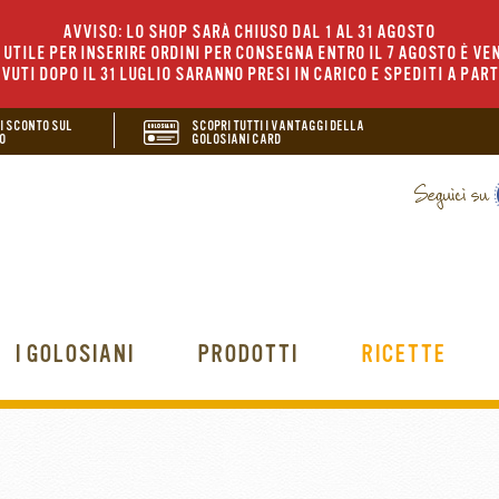
AVVISO: LO SHOP SARÀ CHIUSO DAL 1 AL 31 AGOSTO
UTILE PER INSERIRE ORDINI PER CONSEGNA ENTRO IL 7 AGOSTO È VEN
EVUTI DOPO IL 31 LUGLIO SARANNO PRESI IN CARICO E SPEDITI A PAR
DI SCONTO SUL
SCOPRI TUTTI I VANTAGGI DELLA
O
GOLOSIANI CARD
I GOLOSIANI
PRODOTTI
RICETTE