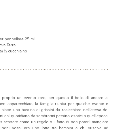
 per pennellare 25 ml
ova Terra
la) ½ cucchiaino
proprio un evento raro, per questo il bello di andare al
 ben apparecchiato, la famiglia riunita per qualche evento e
 piatto una bustina di grissini da rosicchiare nell’attesa del
tani dal quotidiano da sembrarmi persino esotici a quell'epoca.
 scartare come un regalo o il fatto di non poterli mangiare
 ogni volta, era uno lotta tra bambini a chi riusciva ad