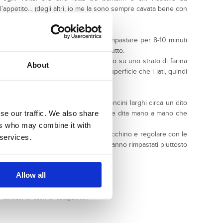
’appetito… (degli altri, io me la sono sempre cavata bene con
ro mescolare tutti gli ingredienti e impastare per 8-10 minuti
 L’impasto risulterà abbastanza asciutto.
ngolo di circa cm 10×30 e appoggiarlo su uno strato di farina
About
abbondantemente con l’olio sia la superficie che i lati, quindi
tare per un'ora in ambiente caldo.
ola tagliare dal lato corto dei bastoncini larghi circa un dito
se our traffic. We also share
ita e tirare verso l’esterno spostando le dita mano a mano che
ers who may combine it with
 carta da forno in modo che non si tocchino e regolare con le
 services.
pezzi che dovessero avanzare NON vanno rimpastati piuttosto
r 15-18 minuti.
Allow all
ni-torinesi-ai-semi-di-canapa.html