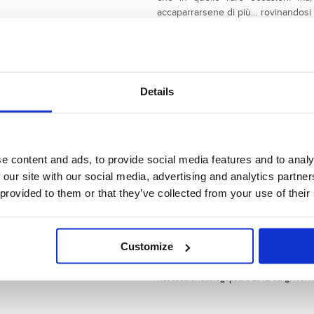
accaparrarsene di più… rovinandosi l
quello).”
In una ciotola o su un piano di lavo
fino ad ottenere una palla omogenea.
Stenderlo fino ad ottenere un retta
Details
di semola di grano duro. Pennellare 
cospargere con altra semola.
Coprire con un panno e lasciar lievi
Con un coltello o meglio con una spat
e content and ads, to provide social media features and to analy
quindi afferrarli al centro con le d
la pasta si assottiglia.
 our site with our social media, advertising and analytics partn
Disporli su una teglia ricoperta con
 provided to them or that they’ve collected from your use of their
dita per uniformare lo spessore. I 
cuocerli così come sono.
Cuocere in forno già caldo a 200° pe
Customize
Guarda la ricetta sul blog:
ilboscodialici.blogspot.it/2015/06/grissi