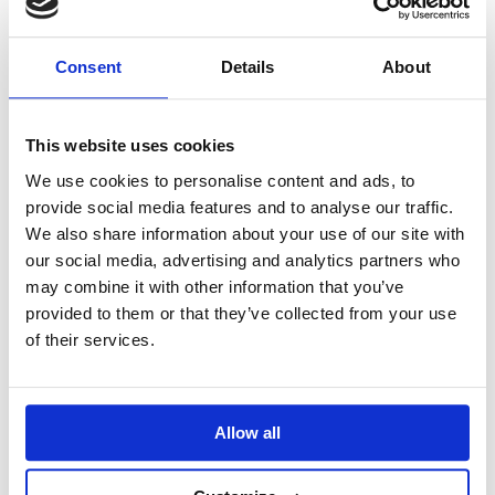
1 confezione di Minestra Fattoria
Nuova Terra
Consent
Details
About
60 g di speck tagliato a cubetti
Olio extravergine d’oliva
This website uses cookies
We use cookies to personalise content and ads, to
PREPARAZIONE
provide social media features and to analyse our traffic.
We also share information about your use of our site with
Per prima cosa fai saltare lo speck con un
our social media, advertising and analytics partners who
quadratino di burro in una pentola capiente
may combine it with other information that you’ve
dove poi cuocerai la minestra, tieni da
provided to them or that they’ve collected from your use
parte.
of their services.
Scalda 2 cucchiai di olio extravergine di
oliva nella stessa pentola, aggiungi la
Minestra Fattoria e tostala per un minuto.
Copri con acqua fredda salata e porta ad
Allow all
ebollizione: l’acqua deve coprire appena la
minestra, per circa due dita.
Cuoci a fuoco medio senza coperchio per