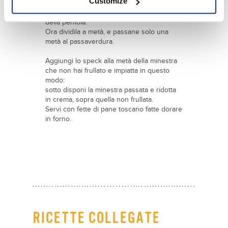
Customize
15 minuti, mescolando di frequente per
evitare che la minestra si attacchi al fondo
della pentola.
Ora dividila a metà, e passane solo una
metà al passaverdura.
Aggiungi lo speck alla metà della minestra
che non hai frullato e impiatta in questo
modo:
sotto disponi la minestra passata e ridotta
in crema, sopra quella non frullata.
Servi con fette di pane toscano fatte dorare
in forno.
RICETTE COLLEGATE