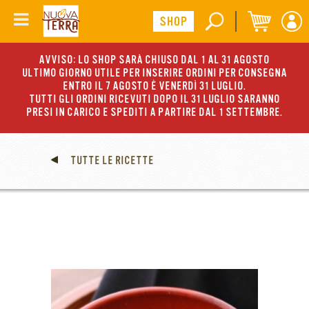
AVVISO: LO SHOP SARÀ CHIUSO DAL 1 AL 31 AGOSTO
ULTIMO GIORNO UTILE PER INSERIRE ORDINI PER CONSEGNA
ENTRO IL 7 AGOSTO È VENERDÌ 31 LUGLIO.
TUTTI GLI ORDINI RICEVUTI DOPO IL 31 LUGLIO SARANNO
PRESI IN CARICO E SPEDITI A PARTIRE DAL 1 SETTEMBRE.
TUTTE LE RICETTE