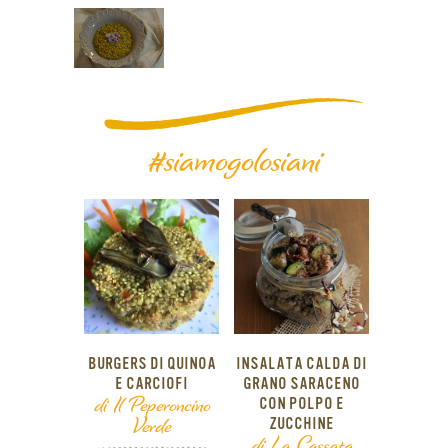
#siamogolosiani
BURGERS DI QUINOA
INSALATA CALDA DI
E CARCIOFI
GRANO SARACENO
di Il Peperoncino
CON POLPO E
Verde
ZUCCHINE
di La Cassata