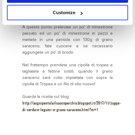
Quando sarà cotto, metà minestrone passatelo
al passatutto o con il minipimer, mentre l’altra
Customize
metà lasciatelo a pezzettoni (se vi piace).
A questo punto prelevate un po' di minestrone
passato ed un po' di minestrone in pezzi e
mettete in una pentola con 130g di grano
saraceno, fate cuocere e se necessario
aggiungete un po' di brodo.
Nel frattempo prendete una cipolla di tropea e
tagliatela a fettine sottili, quando il grano
saraceno sarà cotto impiattate con sopra la
cipolla di Tropea e un filo di olio nuovo!
Guarda la ricetta sul blog:
http://aognipentolailsuocoperchio.blogspot.it/2017/11/zuppa-
di-verdure-legumi-e-grano-saraceno.html?m=1