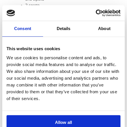
2 carote
1 pezzetto di zucca
2 zucchine
1 cesto di bietola
Consent
Details
About
mezzo cucchiaio di concentrato di
pomodoro
una manciata di fagioli freschi oppure
secchi (precedentemente ammollati)
This website uses cookies
1 patata grossa o due piccole
We use cookies to personalise content and ads, to
provide social media features and to analyse our traffic.
We also share information about your use of our site with
our social media, advertising and analytics partners who
PREPARAZIONE
may combine it with other information that you’ve
provided to them or that they’ve collected from your use
Mettete tutte le verdure a pezzetti in una
of their services.
pentola a pressione, aggiungete l’acqua fino
quasi a copertura, un po' di sale e mettete sul
fuoco. Quando inizia a “soffiare” abbassate il
fuoco e lasciate andare per circa 40 minuti.
Allow all