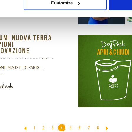
articolo
Customize
GUMI NUOVA TERRA
IONI
NOVAZIONE
E M.A.D.E. DI PARIGI, I
..
articolo
1
2
3
4
5
6
7
8