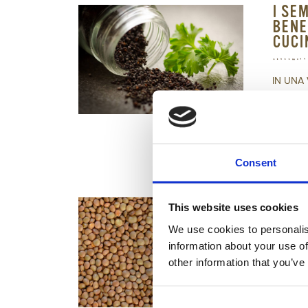
I SE
BENEF
CUCI
IN UNA
PIZZI CA
Leggi l'
Consent
PROP
This website uses cookies
DELL
We use cookies to personalis
information about your use of
LA LENS
other information that you’ve
COLTIVA
APPARTE