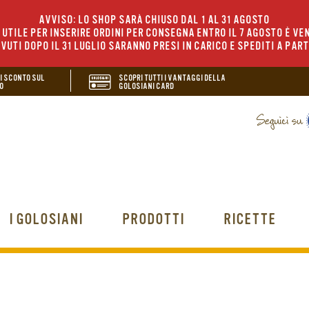
AVVISO: LO SHOP SARÀ CHIUSO DAL 1 AL 31 AGOSTO
UTILE PER INSERIRE ORDINI PER CONSEGNA ENTRO IL 7 AGOSTO È VEN
EVUTI DOPO IL 31 LUGLIO SARANNO PRESI IN CARICO E SPEDITI A PAR
DI SCONTO SUL
SCOPRI TUTTI I VANTAGGI DELLA
O
GOLOSIANI CARD
I GOLOSIANI
PRODOTTI
RICETTE