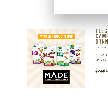
Leggi l'
I LE
CAMP
D’IN
AL SALON
NOSTRI .
Leggi l'