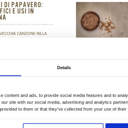
MI DI PAPAVERO:
ICI E USI IN
NA
 VECCHIA CANZONE NILLA
NTAVA:“LO SAI CHE ...
articolo
Details
RIETÀ BENEFICHE
E LENTICCHIE
e content and ads, to provide social media features and to analy
 our site with our social media, advertising and analytics partn
 CULINARIS È UNA PIANTA
 provided to them or that they’ve collected from your use of their
TA SIN DALL’ANTICHITÀ
NENTE ...