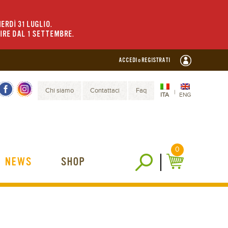
ERDÌ 31 LUGLIO.
TIRE DAL 1 SETTEMBRE.
ACCEDI o REGISTRATI
Chi siamo
Contattaci
Faq
|
ITA
ENG
0
NEWS
SHOP