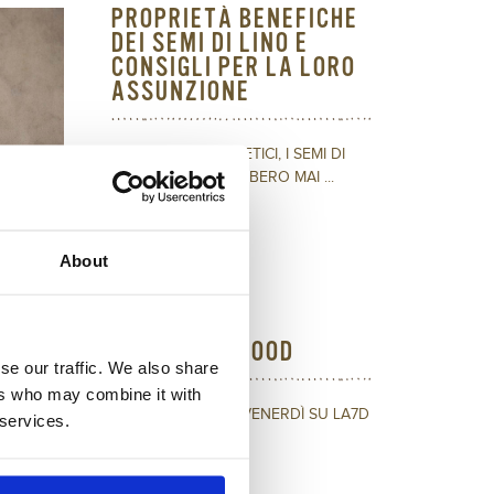
PROPRIETÀ BENEFICHE
DEI SEMI DI LINO E
CONSIGLI PER LA LORO
ASSUNZIONE
PICCOLI ED ENERGETICI, I SEMI DI
LINO NON DOVREBBERO MAI ...
Leggi l'articolo
About
IN TV CON
#HONESTLYGOOD
se our traffic. We also share
ers who may combine it with
TUTTI I LUNEDÌ E I VENERDÌ SU LA7D
 services.
ALLE 20.20 ...
Leggi l'articolo