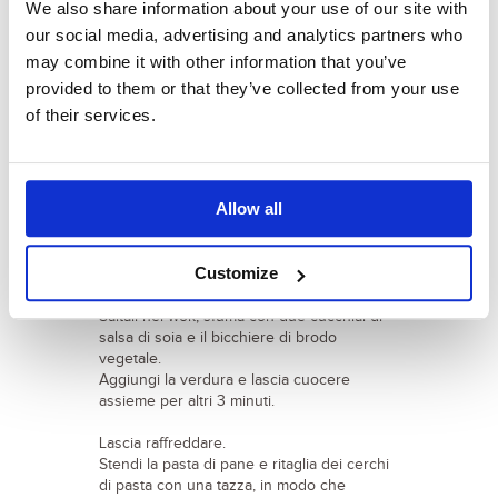
fredda, in modo che diventino morbidi e
We also share information about your use of our site with
“maneggiabili”.
our social media, advertising and analytics partners who
may combine it with other information that you’ve
In un wok fai saltare lo spicchio d’aglio, il
cipollotto, le verdure.
provided to them or that they’ve collected from your use
Aggiungi un pizzico di sale e sfuma con un
of their services.
cucchiaio di salsa di soia.
Appena le verdure si sono appassite,
toglile dalla padella e mettile da parte,
devono rimanere croccanti. Butta lo
Allow all
spicchio d’aglio.
Scola gli spaghetti di soia e tagliati con un
Customize
coltello o una forbice in modo che non
siano troppo lunghi, a pezzi di circa 10 cm.
Saltali nel wok, sfuma con due cucchiai di
salsa di soia e il bicchiere di brodo
vegetale.
Aggiungi la verdura e lascia cuocere
assieme per altri 3 minuti.
Lascia raffreddare.
Stendi la pasta di pane e ritaglia dei cerchi
di pasta con una tazza, in modo che