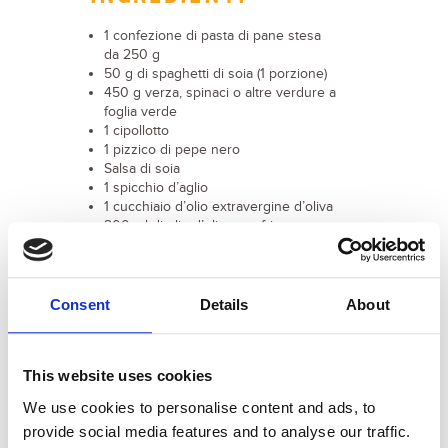
1 confezione di pasta di pane stesa
da 250 g
50 g di spaghetti di soia (1 porzione)
450 g verza, spinaci o altre verdure a
foglia verde
1 cipollotto
1 pizzico di pepe nero
Salsa di soia
1 spicchio d’aglio
1 cucchiaio d’olio extravergine d’oliva
200 ml di olio d’oliva per friggere
Consent
Details
About
PREPARAZIONE
Taglia a rondelle il cipollotto e le verdure a
This website uses cookies
listarelle sottili.
We use cookies to personalise content and ads, to
Metti a bagno gli spaghetti di soia in acqua
provide social media features and to analyse our traffic.