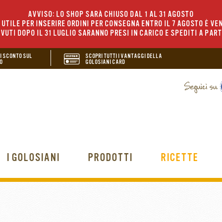
AVVISO: LO SHOP SARÀ CHIUSO DAL 1 AL 31 AGOSTO
UTILE PER INSERIRE ORDINI PER CONSEGNA ENTRO IL 7 AGOSTO È VEN
EVUTI DOPO IL 31 LUGLIO SARANNO PRESI IN CARICO E SPEDITI A PAR
DI SCONTO SUL
SCOPRI TUTTI I VANTAGGI DELLA
O
GOLOSIANI CARD
I GOLOSIANI
PRODOTTI
RICETTE