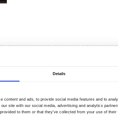
PREPARAZIONE
Details
Per prima cosa, prepara la zuppa fredda di pomodoro.
Lava bene i pomodori, svuotali dai semi, mettine uno da
Pulisci il sedano e il cetriolo e tagliali a pezzetti, metti
e content and ads, to provide social media features and to analy
Aggiungi un filo d’olio, il sale, il prezzemolo e frulla 
 our site with our social media, advertising and analytics partn
Taglia a tocchettini il pomodoro che avevi tenuto da par
 provided to them or that they’ve collected from your use of their
Metti in frigo fino al momento di servire.