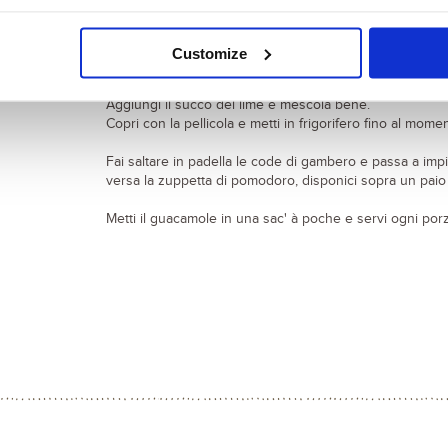
Prepara la salsa guacamole.
Taglia l’avocado, riduci la polpa a dadini, frullala in un m
Customize
e un pizzico di peperoncino.
Aggiungi il succo del lime e mescola bene.
Copri con la pellicola e metti in frigorifero fino al momen
Fai saltare in padella le code di gambero e passa a impia
versa la zuppetta di pomodoro, disponici sopra un paio
Metti il guacamole in una sac' à poche e servi ogni po