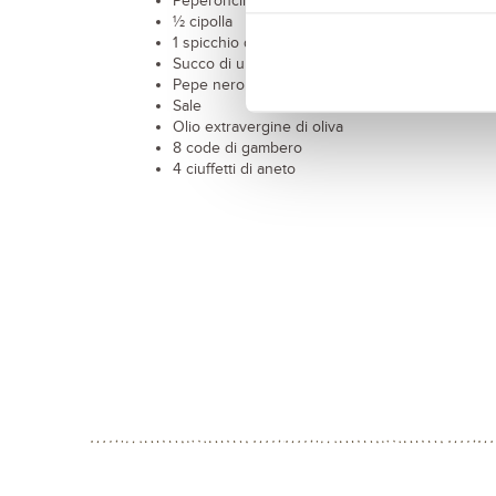
Peperoncino
½ cipolla
1 spicchio d’aglio
Succo di un lime
Pepe nero
Sale
Olio extravergine di oliva
8 code di gambero
4 ciuffetti di aneto