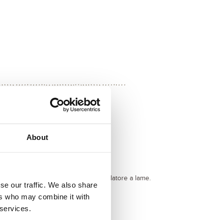
About
 parte.
 i tre pomodori più le verdure in un frullatore a lame.
se our traffic. We also share
tutto in modo omogeneo.
ers who may combine it with
te e aggiungilo alla zuppa ottenuta.
 services.