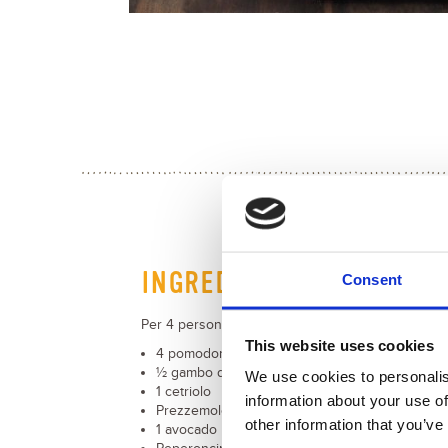
INGREDIENTI
Consent
Per 4 persone:
This website uses cookies
4 pomodori
½ gambo di sedano
We use cookies to personalis
1 cetriolo
information about your use of
Prezzemolo
other information that you’ve
1 avocado