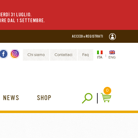
ERDÌ 31 LUGLIO.
TIRE DAL 1 SETTEMBRE.
ACCEDI o REGISTRATI
Chi siamo
Contattaci
Faq
|
ITA
ENG
0
NEWS
SHOP