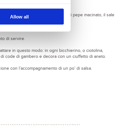
ixer con la cipolla, l’aglio, una presa di pepe macinato, il sale
Allow all
to di servire.
ttare in questo modo: in ogni bicchierino, o ciotolina,
 di code di gambero e decora con un ciuffetto di aneto.
rzione con l’accompagnamento di un po’ di salsa.