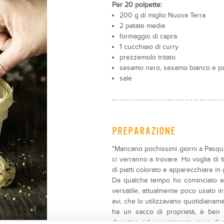
Per 20 polpette:
200 g di miglio Nuova Terra
2 patate medie
formaggio di capra
1 cucchiaio di curry
prezzemolo tritato
sesamo nero, sesamo bianco e pa
sale
PREPARAZIONE
"Mancano pochissimi giorni a Pasqua
ci verranno a trovare. Ho voglia di t
di piatti colorato e apparecchiare in 
Da qualche tempo ho cominciato ad
versatile, attualmente poco usato in
avi, che lo utilizzavano quotidianam
ha un sacco di proprietà, è ben di
diuretico ed energizzante, ricco di 