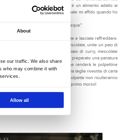
senza di glutine, il miglio decorticato è un alimento adatto ai
Terra, azienda toscana biologica alla quale mi affido quando ho
rali per le mie preparazioni.
ranno presenti sulla mia tavola di Pasqua."
About
oni riportate sulla confezione, scolate e lasciate raffreddare.
una ciotola. Aggiungete il miglio e mescolate, unite un paio di
po’ di prezzemolo tritato, un cucchiaio di curry, mescolate
ate a preparare delle polpette, io ho preparato una panatura
se our traffic. We also share
, sesamo bianco e pan grattato che renderà le polpettine
ers who may combine it with
ette nella panatura e mettetele su una teglia rivestita di carta
 services.
nuti circa, sino a quando le vostre polpette non risulteranno
ottime tiepide o fredde, le amerete al primo morso!
Allow all
i-miglio