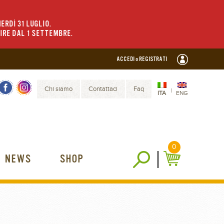
ERDÌ 31 LUGLIO.
TIRE DAL 1 SETTEMBRE.
ACCEDI o REGISTRATI
Chi siamo
Contattaci
Faq
|
ITA
ENG
0
NEWS
SHOP