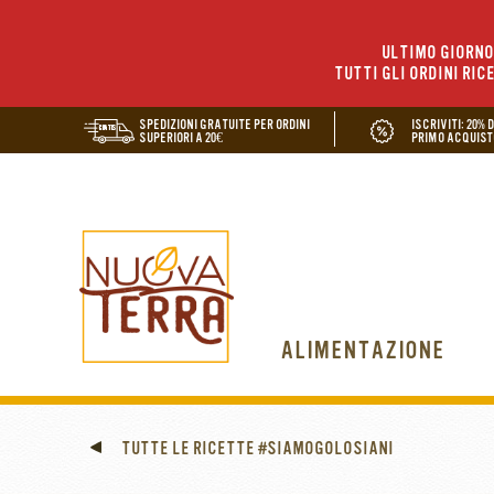
ULTIMO GIORNO 
TUTTI GLI ORDINI RIC
SPEDIZIONI GRATUITE PER ORDINI
ISCRIVITI: 20% 
SUPERIORI A 20€
PRIMO ACQUIST
ALIMENTAZIONE
TUTTE LE RICETTE #SIAMOGOLOSIANI