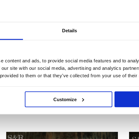
e del grano. E infine, grazie all’as
celiaci. Io utilizzo quello di Nuova 
voglia di utilizzare semi, legumi e ce
Ho preparato delle polpettine che sa
Details
Cuocete il miglio seguendo le istruzi
Lessate le patate e schiacciatele in 
cucchiai di formaggio di capra, un 
bene e salate quanto basta. Cominci
e content and ads, to provide social media features and to analy
con un mix di semi di sesamo nero
 our site with our social media, advertising and analytics partn
saporite e croccanti. Passate le polp
 provided to them or that they’ve collected from your use of their
forno. Cuocete a 180 gradi per 20 mi
dorate. Sono un antipasto perfetto, 
Guarda la ricetta sul blog:
Customize
www.salviarosmarino.com/blog/polpette-d