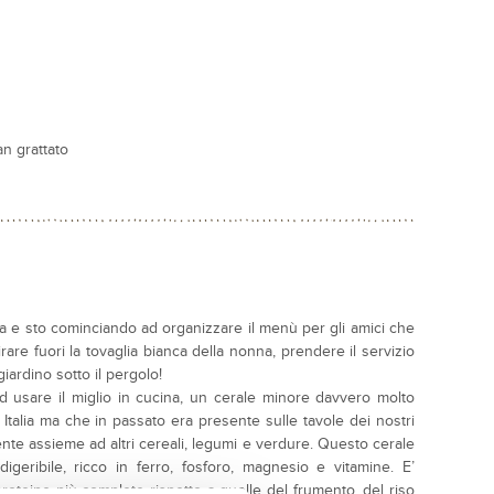
n grattato
 e sto cominciando ad organizzare il menù per gli amici che
irare fuori la tovaglia bianca della nonna, prendere il servizio
giardino sotto il pergolo!
 usare il miglio in cucina, un cerale minore davvero molto
 Italia ma che in passato era presente sulle tavole dei nostri
ente assieme ad altri cereali, legumi e verdure. Questo cerale
geribile, ricco in ferro, fosforo, magnesio e vitamine. E’
proteine più complete rispetto a quelle del frumento, del riso