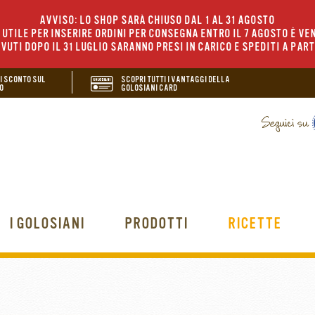
AVVISO: LO SHOP SARÀ CHIUSO DAL 1 AL 31 AGOSTO
UTILE PER INSERIRE ORDINI PER CONSEGNA ENTRO IL 7 AGOSTO È VEN
EVUTI DOPO IL 31 LUGLIO SARANNO PRESI IN CARICO E SPEDITI A PAR
DI SCONTO SUL
SCOPRI TUTTI I VANTAGGI DELLA
O
GOLOSIANI CARD
I GOLOSIANI
PRODOTTI
RICETTE