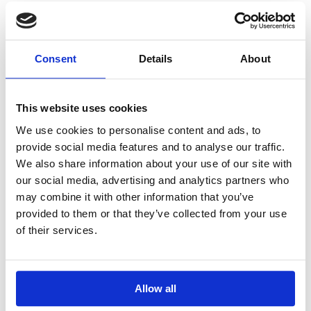
INGREDIENTI
Consent
Details
About
Per 4 persone:
800 g di pomodori maturi
This website uses cookies
½ spicchio d’aglio
Olio extravergine d’oliva
We use cookies to personalise content and ads, to
4 fette grandi di pane raffermo
provide social media features and to analyse our traffic.
Sale
We also share information about your use of our site with
2 cucchiai di Tabasco
our social media, advertising and analytics partners who
Pepe bianco macinato
1 cucchiaio di panna, per servire
may combine it with other information that you’ve
Maggiorana, per servire
provided to them or that they’ve collected from your use
of their services.
PREPARAZIONE
Allow all
Inizia a tagliare a pezzetti il pane e mettilo