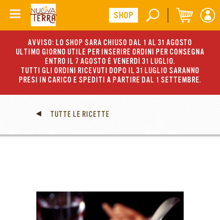
AVVISO: LO SHOP SARÀ CHIUSO DAL 1 AL 31 AGOSTO
ULTIMO GIORNO UTILE PER INSERIRE ORDINI PER CONSEGNA
ENTRO IL 7 AGOSTO È VENERDÌ 31 LUGLIO.
TUTTI GLI ORDINI RICEVUTI DOPO IL 31 LUGLIO SARANNO
PRESI IN CARICO E SPEDITI A PARTIRE DAL 1 SETTEMBRE.
TUTTE LE RICETTE