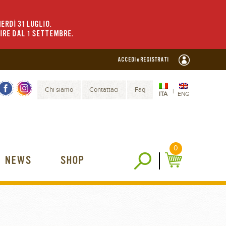
ERDÌ 31 LUGLIO.
TIRE DAL 1 SETTEMBRE.
ACCEDI o REGISTRATI
Chi siamo
Contattaci
Faq
|
ITA
ENG
0
NEWS
SHOP