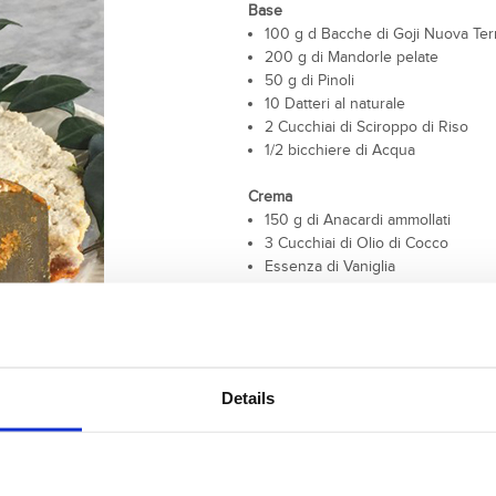
Base
100 g d Bacche di Goji Nuova Ter
200 g di Mandorle pelate
50 g di Pinoli
10 Datteri al naturale
2 Cucchiai di Sciroppo di Riso
1/2 bicchiere di Acqua
Crema
150 g di Anacardi ammollati
3 Cucchiai di Olio di Cocco
Essenza di Vaniglia
1/2 Bicchiere di Acqua
Details
PREPARAZIONE
Frullare insieme le bacche di Goji, 
e lo sciroppo di riso.
Rivestire con la carta forno uno s