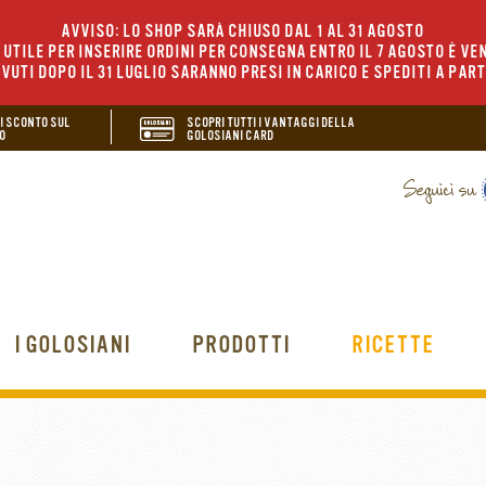
AVVISO: LO SHOP SARÀ CHIUSO DAL 1 AL 31 AGOSTO
UTILE PER INSERIRE ORDINI PER CONSEGNA ENTRO IL 7 AGOSTO È VEN
EVUTI DOPO IL 31 LUGLIO SARANNO PRESI IN CARICO E SPEDITI A PAR
DI SCONTO SUL
SCOPRI TUTTI I VANTAGGI DELLA
O
GOLOSIANI CARD
I GOLOSIANI
PRODOTTI
RICETTE