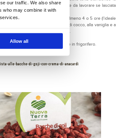
se our traffic. We also share
gnate (questa pasta diventa più facile da lavorare se lasciata
ers who may combine it with
 services.
a fino a coprirli completamente per almeno 4 o 5 ore (l’ideale
i anacardi e frullare insieme all’olio di cocco, alla vaniglia e a
tenere una crema liscia ed omogenea.
.
Allow all
se della torta e servire. Si mantiene in frigorifero.
dista-alle-bacche-di-goji-con-crema-di-anacardi