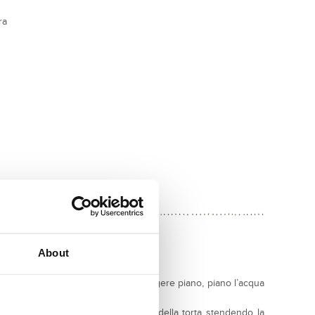
ra
About
le mandorle pelate e i datteri. Aggiungere piano, piano l’acqua
tampo a cerniera e formare la base della torta stendendo la