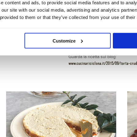
e content and ads, to provide social media features and to analy
pasta di frutta secca con le mani ba
 our site with our social media, advertising and analytics partn
in frigo per un po’).
 provided to them or that they’ve collected from your use of their
Ammollare gli anacardi in una ciotol
sarebbe tutta la notte). Sgocciolare gl
mezzo bicchiere d’acqua fino ad ot
Far riposare in frigo per circa tre ore
Customize
Stendere la crema di anacardi sulla ba
Guarda la ricetta sul blog:
www.cucinariciclona.it/2015/09/torta-cru