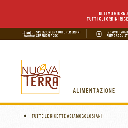
ULTIMO GIORNO 
TUTTI GLI ORDINI RIC
SPEDIZIONI GRATUITE PER ORDINI
ISCRIVITI: 20% 
SUPERIORI A 20€
PRIMO ACQUIST
ALIMENTAZIONE
TUTTE LE RICETTE #SIAMOGOLOSIANI