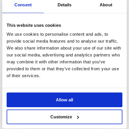
Consent
Details
About
Per 4 persone:
1 confezione di Amaranto Bio Nuova
Terra
100 g di fontina
This website uses cookies
80 g di gruviera
We use cookies to personalise content and ads, to
Sale
Pepe nero macinato
provide social media features and to analyse our traffic.
Olio extra vergine d’oliva
We also share information about your use of our site with
our social media, advertising and analytics partners who
may combine it with other information that you’ve
provided to them or that they’ve collected from your use
PREPARAZIONE
of their services.
Sciacqua velocemente l'Amaranto Bio sotto
l’acqua corrente.
Tostalo per un minuto con un cucchiaio
Allow all
d’oliva, per esaltare il suo sapore
nocciolato.
Porta ad ebollizione una pentola d’acqua
Customize
salata e cuoci l’amaranto per circa 20
minuti.