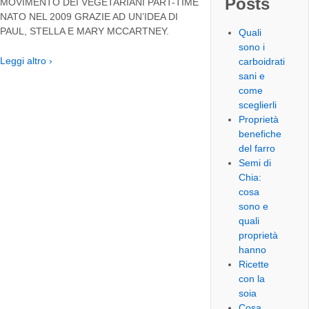
Posts
MOVIMENTO DEI VEGETARIANI PART-TIME
NATO NEL 2009 GRAZIE AD UN’IDEA DI
PAUL, STELLA E MARY MCCARTNEY.
Quali
sono i
Leggi altro ›
carboidrati
sani e
come
sceglierli
Proprietà
benefiche
del farro
Semi di
Chia:
cosa
sono e
quali
proprietà
hanno
Ricette
con la
soia
Cosa