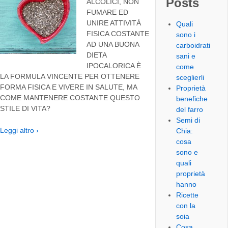
Posts
ALCOLICI, NON
FUMARE ED
UNIRE ATTIVITÀ
Quali
FISICA COSTANTE
sono i
AD UNA BUONA
carboidrati
DIETA
sani e
IPOCALORICA È
come
LA FORMULA VINCENTE PER OTTENERE
sceglierli
FORMA FISICA E VIVERE IN SALUTE, MA
Proprietà
COME MANTENERE COSTANTE QUESTO
benefiche
STILE DI VITA?
del farro
Semi di
Leggi altro ›
Chia:
cosa
sono e
quali
proprietà
hanno
Ricette
con la
soia
Cosa