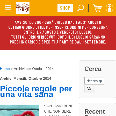
AVVISO: LO SHOP SARÀ CHIUSO DAL 1 AL 31 AGOSTO
ULTIMO GIORNO UTILE PER INSERIRE ORDINI PER CONSEGNA
ENTRO IL 7 AGOSTO È VENERDÌ 31 LUGLIO.
TUTTI GLI ORDINI RICEVUTI DOPO IL 31 LUGLIO SARANNO
PRESI IN CARICO E SPEDITI A PARTIRE DAL 1 SETTEMBRE.
Cerca
Home
»
Archivi per Ottobre 2014
Archivi Mensili:
Ottobre 2014
Search
for:
Piccole regole per
una vita sana
SAPPIAMO BENE
Recent
CHE NON BERE