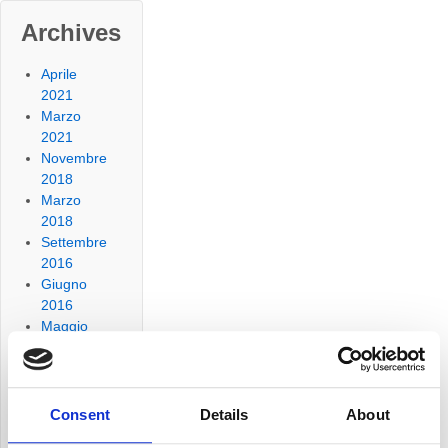
Archives
Aprile
2021
Marzo
2021
Novembre
2018
Marzo
2018
Settembre
2016
Giugno
2016
Maggio
2015
Novembre
2014
Ottobre
Consent
Details
About
2014