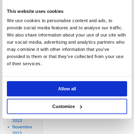
Settembre
2014
This website uses cookies
Agosto
2014
We use cookies to personalise content and ads, to
Luglio
provide social media features and to analyse our traffic.
2014
We also share information about your use of our site with
Giugno
our social media, advertising and analytics partners who
2014
may combine it with other information that you’ve
Maggio
provided to them or that they’ve collected from your use
2014
of their services.
Aprile
2014
Marzo
2014
Allow all
Febbraio
2014
Gennaio
Customize
2014
Dicembre
2013
Novembre
2013