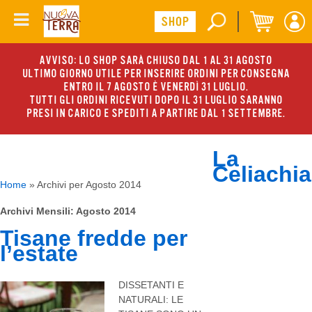
AVVISO: LO SHOP SARÀ CHIUSO DAL 1 AL 31 AGOSTO
ULTIMO GIORNO UTILE PER INSERIRE ORDINI PER CONSEGNA
ENTRO IL 7 AGOSTO È VENERDÌ 31 LUGLIO.
TUTTI GLI ORDINI RICEVUTI DOPO IL 31 LUGLIO SARANNO
PRESI IN CARICO E SPEDITI A PARTIRE DAL 1 SETTEMBRE.
La
Celiachia
Home
»
Archivi per Agosto 2014
Archivi Mensili:
Agosto 2014
Tisane fredde per
l’estate
DISSETANTI E
NATURALI: LE