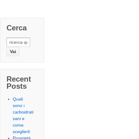
Cerca
Search
for:
Recent
Posts
Quali
sono i
carboidrati
sani e
come
sceglierli
Proprietà