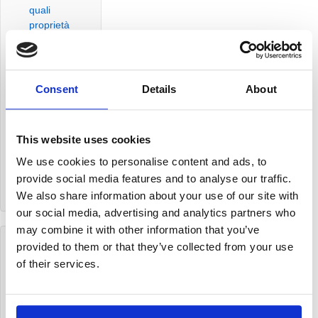
quali
proprietà
hanno
Ricette
con la
soia
Consent
Details
About
Cosa
sono le
proteine
This website uses cookies
vegetali
e come
We use cookies to personalise content and ads, to
assumerle
provide social media features and to analyse our traffic.
We also share information about your use of our site with
our social media, advertising and analytics partners who
may combine it with other information that you’ve
Archives
provided to them or that they’ve collected from your use
of their services.
Aprile
2021
Marzo