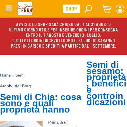
AVVISO: LO SHOP SARÀ CHIUSO DAL 1 AL 31 AGOSTO
ULTIMO GIORNO UTILE PER INSERIRE ORDINI PER CONSEGNA
ENTRO IL 7 AGOSTO È VENERDÌ 31 LUGLIO.
TUTTI GLI ORDINI RICEVUTI DOPO IL 31 LUGLIO SARANNO
PRESI IN CARICO E SPEDITI A PARTIRE DAL 1 SETTEMBRE.
Semi di
sesamo:
proprietà
Home
»
Semi
, benefici
Archivi del Blog
e
controin
Semi di Chia: cosa
dicazioni
sono e quali
proprietà hanno
Prima di un