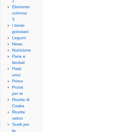
2
Elemento
colonna
3
I bimbi
golosiani
Legumi
News
Nutrizione
Pane e
lievitati
Piatti
unici
Primo
Pronti
per te
Ricette di
Csaba
Ricette
veloci
Scelti per
te