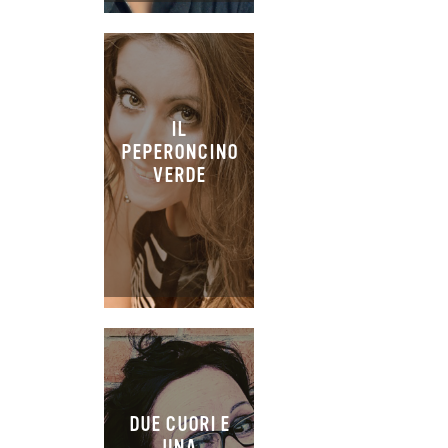
IL
PEPERONCINO
VERDE
DUE CUORI E
UNA