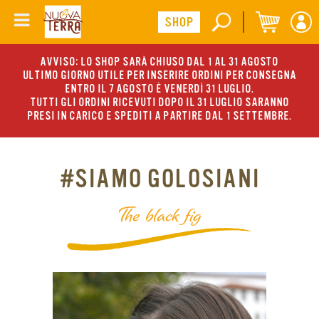
AVVISO: LO SHOP SARÀ CHIUSO DAL 1 AL 31 AGOSTO
ULTIMO GIORNO UTILE PER INSERIRE ORDINI PER CONSEGNA
ENTRO IL 7 AGOSTO È VENERDÌ 31 LUGLIO.
TUTTI GLI ORDINI RICEVUTI DOPO IL 31 LUGLIO SARANNO
PRESI IN CARICO E SPEDITI A PARTIRE DAL 1 SETTEMBRE.
#SIAMO GOLOSIANI
The black fig