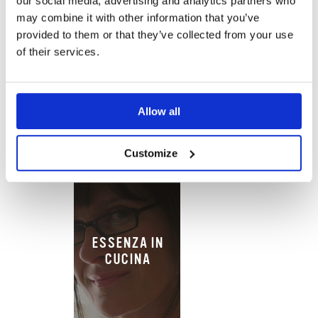
our social media, advertising and analytics partners who
may combine it with other information that you’ve
ESSENZA DI
provided to them or that they’ve collected from your use
VANIGLIA
of their services.
Allow all
Customize
ESSENZA IN
CUCINA