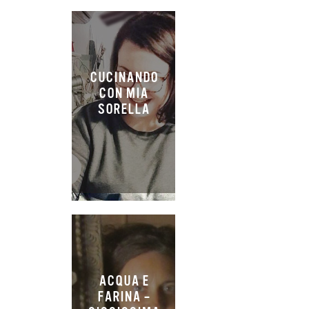
CUCINANDO
CON MIA
SORELLA
ACQUA E
FARINA –