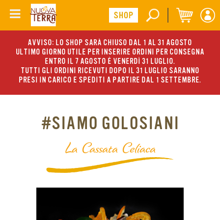
AVVISO: LO SHOP SARÀ CHIUSO DAL 1 AL 31 AGOSTO
ULTIMO GIORNO UTILE PER INSERIRE ORDINI PER CONSEGNA
ENTRO IL 7 AGOSTO È VENERDÌ 31 LUGLIO.
TUTTI GLI ORDINI RICEVUTI DOPO IL 31 LUGLIO SARANNO
PRESI IN CARICO E SPEDITI A PARTIRE DAL 1 SETTEMBRE.
#SIAMO GOLOSIANI
La Cassata Celiaca