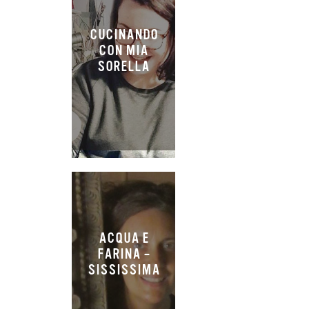
CUCINANDO
CON MIA
SORELLA
ACQUA E
FARINA –
SISSISSIMA