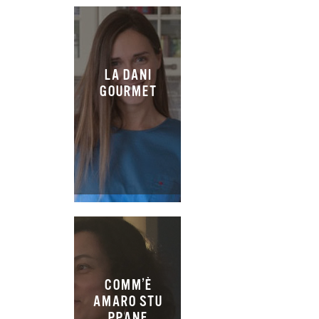
LA DANI
GOURMET
COMM’È
AMARO STU
PPANE