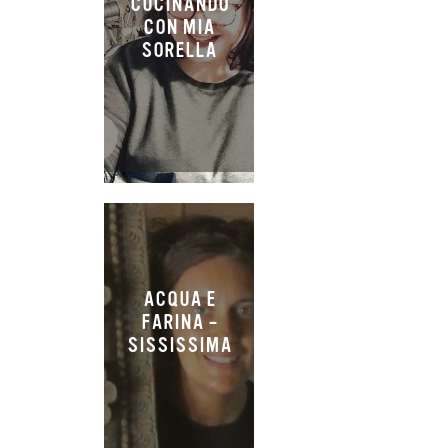
CUCINANDO
CON MIA
SORELLA
ACQUA E
FARINA –
SISSISSIMA