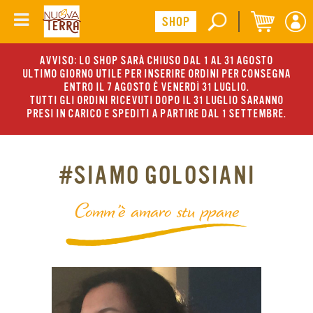
AVVISO: LO SHOP SARÀ CHIUSO DAL 1 AL 31 AGOSTO
ULTIMO GIORNO UTILE PER INSERIRE ORDINI PER CONSEGNA
ENTRO IL 7 AGOSTO È VENERDÌ 31 LUGLIO.
TUTTI GLI ORDINI RICEVUTI DOPO IL 31 LUGLIO SARANNO
PRESI IN CARICO E SPEDITI A PARTIRE DAL 1 SETTEMBRE.
#SIAMO GOLOSIANI
Comm’è amaro stu ppane