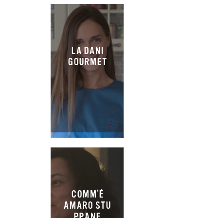
LA DANI
GOURMET
COMM’È
AMARO STU
PPANE