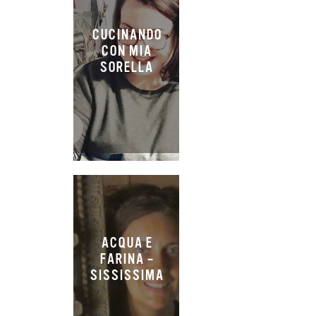
CUCINANDO
CON MIA
SORELLA
ACQUA E
FARINA –
SISSISSIMA