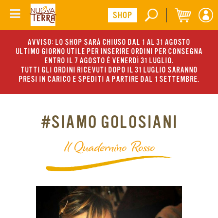
AVVISO: LO SHOP SARÀ CHIUSO DAL 1 AL 31 AGOSTO
ULTIMO GIORNO UTILE PER INSERIRE ORDINI PER CONSEGNA
ENTRO IL 7 AGOSTO È VENERDÌ 31 LUGLIO.
TUTTI GLI ORDINI RICEVUTI DOPO IL 31 LUGLIO SARANNO
PRESI IN CARICO E SPEDITI A PARTIRE DAL 1 SETTEMBRE.
#SIAMO GOLOSIANI
Il Quadernino Rosso