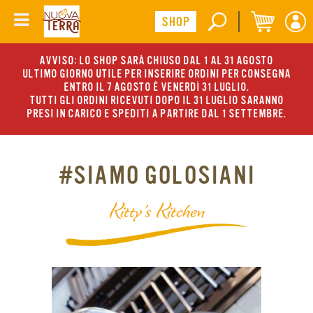
AVVISO: LO SHOP SARÀ CHIUSO DAL 1 AL 31 AGOSTO
ULTIMO GIORNO UTILE PER INSERIRE ORDINI PER CONSEGNA
ENTRO IL 7 AGOSTO È VENERDÌ 31 LUGLIO.
TUTTI GLI ORDINI RICEVUTI DOPO IL 31 LUGLIO SARANNO
PRESI IN CARICO E SPEDITI A PARTIRE DAL 1 SETTEMBRE.
#SIAMO GOLOSIANI
Kitty’s Kitchen