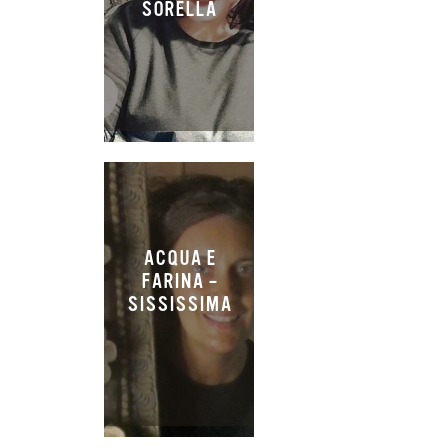
SORELLA
ACQUA E
FARINA –
SISSISSIMA