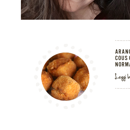
ARANC
COUS 
NORM
Leggi l