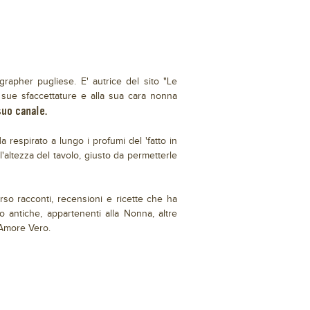
rapher pugliese. E' autrice del sito "Le
e sue sfaccettature e alla sua cara nonna
suo canale.
 respirato a lungo i profumi del 'fatto in
l'altezza del tavolo, giusto da permetterle
rso racconti, recensioni e ricette che ha
o antiche, appartenenti alla Nonna, altre
l'Amore Vero.