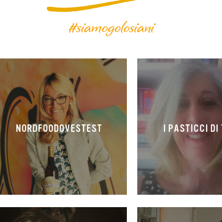
#siamogolosiani
NORDFOODOVESTEST
I PASTICCI DI