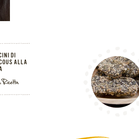
INI DI
COUS ALLA
A
a Ricetta