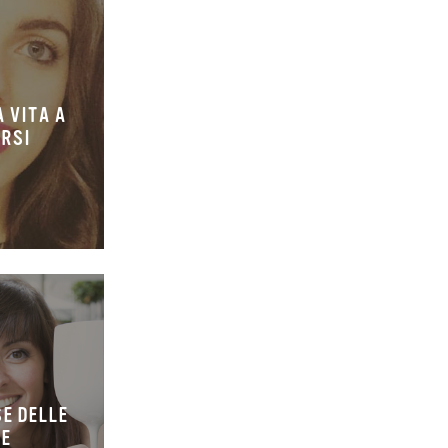
 VITA A
ORSI
SE DELLE
IE