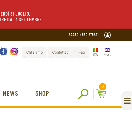
ERDÌ 31 LUGLIO.
TIRE DAL 1 SETTEMBRE.
ACCEDI o REGISTRATI
Chi siamo
Contattaci
Faq
|
ITA
ENG
0
NEWS
SHOP