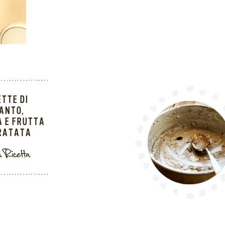
TTE DI
ANTO,
 E FRUTTA
RATATA
a Ricetta