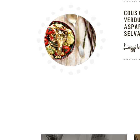
COUS 
VERDU
ASPA
SELVA
Leggi l