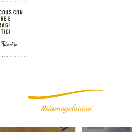
COUS CON
RE E
RAGI
TICI
a Ricetta
#siamogolosiani