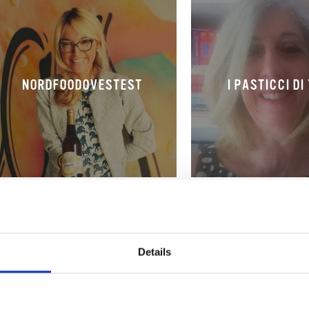
NORDFOODOVESTEST
I PASTICCI DI
Details
IL QUADERNINO ROSSO
FORNELLI IN V