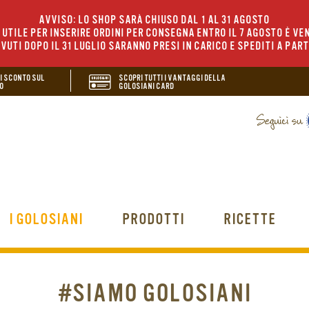
AVVISO: LO SHOP SARÀ CHIUSO DAL 1 AL 31 AGOSTO
UTILE PER INSERIRE ORDINI PER CONSEGNA ENTRO IL 7 AGOSTO È VEN
EVUTI DOPO IL 31 LUGLIO SARANNO PRESI IN CARICO E SPEDITI A PAR
DI SCONTO SUL
SCOPRI TUTTI I VANTAGGI DELLA
O
GOLOSIANI CARD
I GOLOSIANI
PRODOTTI
RICETTE
#SIAMO GOLOSIANI