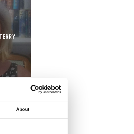
 TERRY
About
IAGGIO