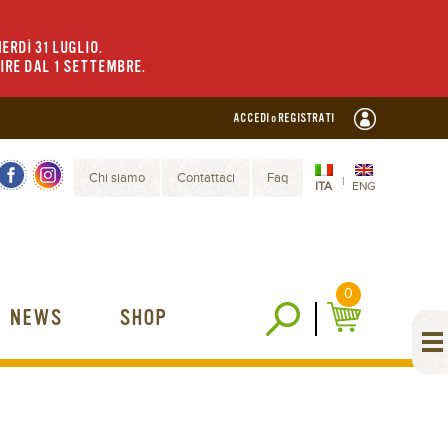
ERDÌ 31 LUGLIO.
TIRE DAL 1 SETTEMBRE.
ACCEDI o REGISTRATI
Chi siamo
Contattaci
Faq
|
ITA
ENG
0
NEWS
SHOP