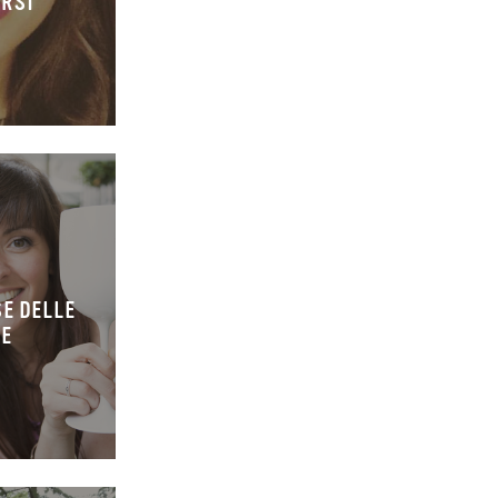
ORSI
SE DELLE
IE