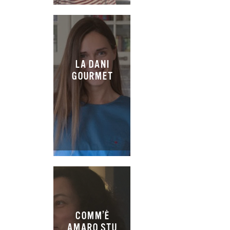
LA DANI
GOURMET
COMM’È
AMARO STU