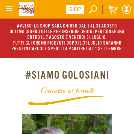
AVVISO: LO SHOP SARÀ CHIUSO DAL 1 AL 31 AGOSTO
ULTIMO GIORNO UTILE PER INSERIRE ORDINI PER CONSEGNA
ENTRO IL 7 AGOSTO È VENERDÌ 31 LUGLIO.
TUTTI GLI ORDINI RICEVUTI DOPO IL 31 LUGLIO SARANNO
PRESI IN CARICO E SPEDITI A PARTIRE DAL 1 SETTEMBRE.
#SIAMO GOLOSIANI
Cravatte ai fornelli