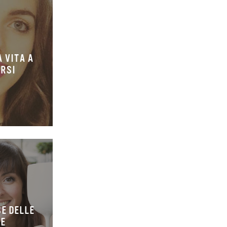
 VITA A
ORSI
SE DELLE
IE