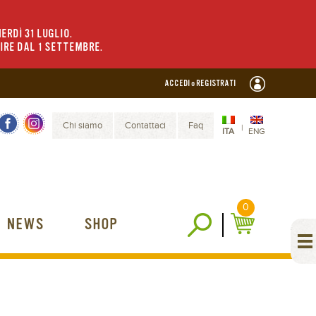
ERDÌ 31 LUGLIO.
TIRE DAL 1 SETTEMBRE.
ACCEDI o REGISTRATI
Chi siamo
Contattaci
Faq
|
ITA
ENG
0
NEWS
SHOP