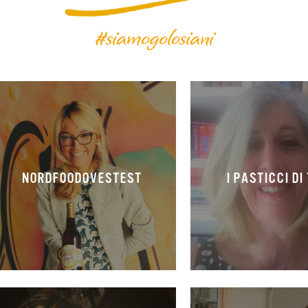
#siamogolosiani
NORDFOODOVESTEST
I PASTICCI DI