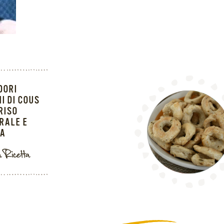
DORI
NI DI COUS
RISO
RALE E
OA
a Ricetta